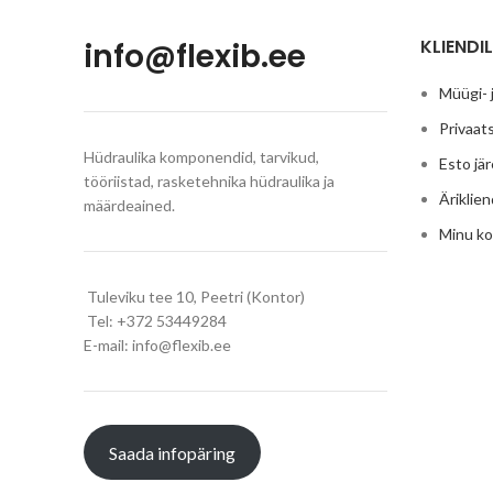
KLIENDIL
info@flexib.ee
Müügi- 
Privaats
Hüdraulika komponendid, tarvikud,
Esto jä
tööriistad, rasketehnika hüdraulika ja
Äriklien
määrdeained.
Minu k
Tuleviku tee 10, Peetri (Kontor)
Tel: +372 53449284
E-mail: info@flexib.ee
Saada infopäring