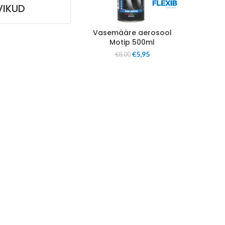
VIKUD
Vasemääre aerosool
Motip 500ml
€
5,95
€
8,00