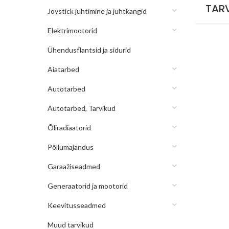
TAR
Joystick juhtimine ja juhtkangid
Elektrimootorid
Ühendusflantsid ja sidurid
Aiatarbed
Autotarbed
Autotarbed, Tarvikud
Õliradiaatorid
Põllumajandus
Garaažiseadmed
Generaatorid ja mootorid
Keevitusseadmed
Muud tarvikud