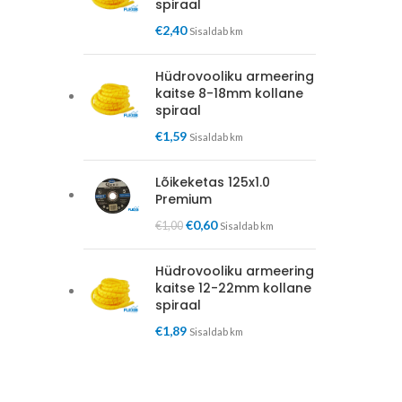
spiraal
€
2,40
Sisaldab km
Hüdrovooliku armeering
kaitse 8-18mm kollane
spiraal
€
1,59
Sisaldab km
Lõikeketas 125x1.0
Premium
€
0,60
€
1,00
Sisaldab km
Hüdrovooliku armeering
kaitse 12-22mm kollane
spiraal
€
1,89
Sisaldab km