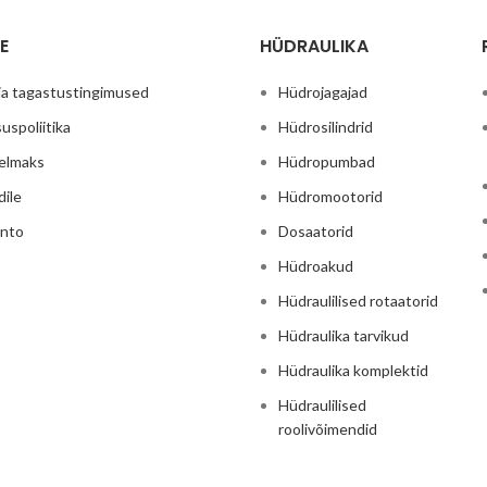
E
HÜDRAULIKA
ja tagastustingimused
Hüdrojagajad
uspoliitika
Hüdrosilindrid
relmaks
Hüdropumbad
dile
Hüdromootorid
onto
Dosaatorid
Hüdroakud
Hüdraulilised rotaatorid
Hüdraulika tarvikud
Hüdraulika komplektid
Hüdraulilised
roolivõimendid