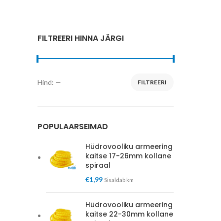
FILTREERI HINNA JÄRGI
Hind:
—
FILTREERI
Minimaalne
Maksimaalne
hind
hind
POPULAARSEIMAD
Hüdrovooliku armeering
kaitse 17-26mm kollane
spiraal
€
1,99
Sisaldab km
Hüdrovooliku armeering
kaitse 22-30mm kollane