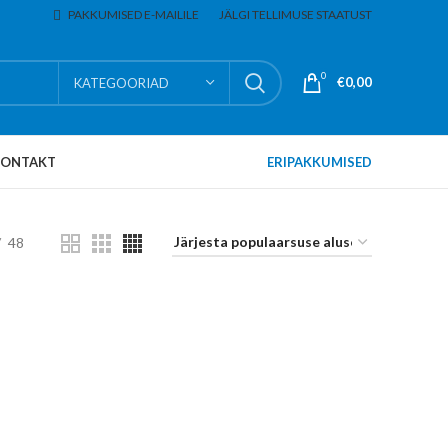
PAKKUMISED E-MAILILE
JÄLGI TELLIMUSE STAATUST
0
€
0,00
KATEGOORIAD
KONTAKT
ERIPAKKUMISED
48