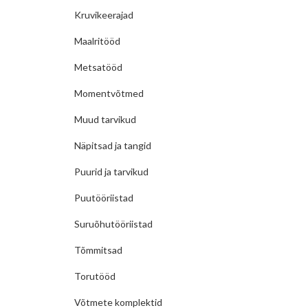
Kruvikeerajad
Maalritööd
Metsatööd
Momentvõtmed
Muud tarvikud
Näpitsad ja tangid
Puurid ja tarvikud
Puutööriistad
Suruõhutööriistad
Tõmmitsad
Torutööd
Võtmete komplektid