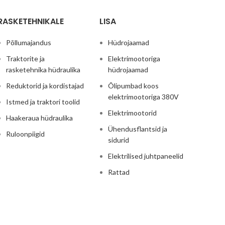
RASKETEHNIKALE
LISA
Põllumajandus
Hüdrojaamad
Traktorite ja
Elektrimootoriga
rasketehnika hüdraulika
hüdrojaamad
Reduktorid ja kordistajad
Õlipumbad koos
elektrimootoriga 380V
Istmed ja traktori toolid
Elektrimootorid
Haakeraua hüdraulika
Ühendusflantsid ja
Ruloonpiigid
sidurid
Elektrilised juhtpaneelid
Rattad