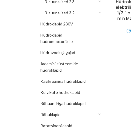
Hüdrok
3-suunalised 2.3
elektril
1/2 ” 
3-suunalised 3.2
min M
Hüdroklapid 230V
€
9
Hüdroklapid
hüdromootoritele
Hüdrovoolu jagajad
Jadamisi süsteemide
hüdroklapid
Käsikraaniga hüdroklapid
Külvikute hüdroklapid
Rõhuandriga hüdroklapid
Rõhuklapid
Rotatsiooniklapid