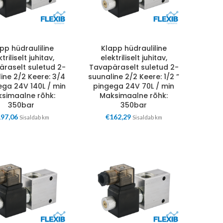
pp hüdrauliline
Klapp hüdrauliline
triliselt juhitav,
elektriliselt juhitav,
raselt suletud 2-
Tavapäraselt suletud 2-
ine 2/2 Keere: 3/4
suunaline 2/2 Keere: 1/2 ”
ega 24V 140L / min
pingega 24V 70L / min
simaalne rõhk:
Maksimaalne rõhk:
350bar
350bar
197,06
€
162,29
Sisaldab km
Sisaldab km