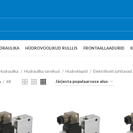
DRAULIKA
HÜDROVOOLIKUD RULLLIS
FRONTAALLAADURID
Hüdraulika
Hüdraulika tarvikud
Hüdroklapid
Elektriliselt juhitavad
6
48