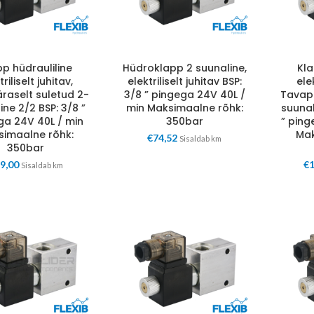
pp hüdrauliline
Hüdroklapp 2 suunaline,
Kla
triliselt juhitav,
elektriliselt juhitav BSP:
elek
raselt suletud 2-
3/8 ” pingega 24V 40L /
Tavapä
ine 2/2 BSP: 3/8 ”
min Maksimaalne rõhk:
suunal
ga 24V 40L / min
350bar
” ping
simaalne rõhk:
Mak
€
74,52
Sisaldab km
350bar
9,00
€
Sisaldab km