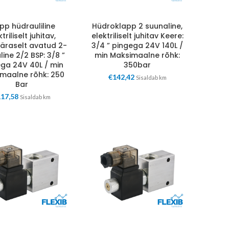
pp hüdrauliline
Hüdroklapp 2 suunaline,
triliselt juhitav,
elektriliselt juhitav Keere:
äraselt avatud 2-
3/4 ” pingega 24V 140L /
ine 2/2 BSP: 3/8 ”
min Maksimaalne rõhk:
ga 24V 40L / min
350bar
maalne rõhk: 250
€
142,42
Sisaldab km
Bar
117,58
Sisaldab km