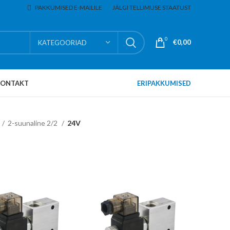
PAKKUMISED E-MAILILE
JÄLGI TELLIMUSE STAATUST
0
€
0,00
KATEGOORIAD
KONTAKT
ERIPAKKUMISED
2-suunaline 2/2
24V