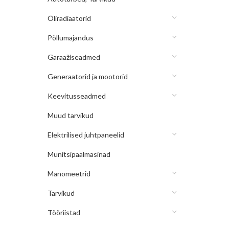
Õliradiaatorid
Põllumajandus
Garaažiseadmed
Generaatorid ja mootorid
Keevitusseadmed
Muud tarvikud
Elektrilised juhtpaneelid
Munitsipaalmasinad
Manomeetrid
Tarvikud
Tööriistad