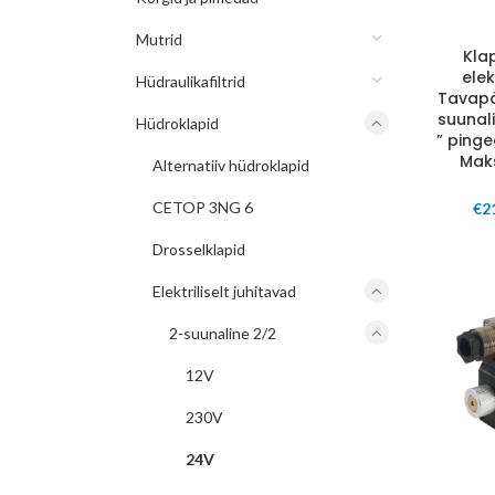
Mutrid
Kla
elek
Hüdraulikafiltrid
Tavapä
suunali
Hüdroklapid
” pinge
Mak
Alternatiiv hüdroklapid
CETOP 3NG 6
€
2
Drosselklapid
Elektriliselt juhitavad
2-suunaline 2/2
12V
230V
24V