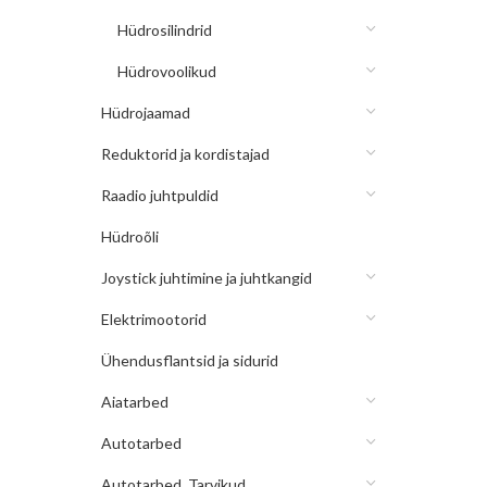
Hüdrosilindrid
Hüdrovoolikud
Hüdrojaamad
Reduktorid ja kordistajad
Raadio juhtpuldid
Hüdroõli
Joystick juhtimine ja juhtkangid
Elektrimootorid
Ühendusflantsid ja sidurid
Aiatarbed
Autotarbed
Autotarbed, Tarvikud