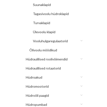
Suunaklapid
Tagasivoolu hüdroklapid
Turvaklapid
Ülevoolu klapid
Vooluhulgaregulaatorid
Õlivoolu mõõdikud
Hüdraulilised roolivõimendid
Hüdraulilised rotaatorid
Hüdroakud
Hüdromootorid
Hüdroõli paagid
Hüdropumbad