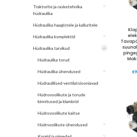
Traktorite ja rasketehnika
hüdraulika
Hüdraulika haagistele ja kalluritele
Kla
elek
Hüdraulika komplektid
Tavapä
suunal
Hüdraulika tarvikud
pinge
Mak
Hüdraulika torud
Hüdraulika ühendused
€
9
Hüdraulilised ventilatsiooniavad
Hüdrovoolikute ja torude
kinnitused ja klambrid
Hüdrovoolikute kaitse
Hüdrvoolikute ühendused
Korgid ja pimedad