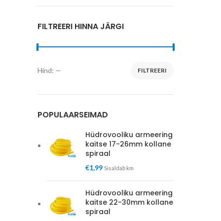
FILTREERI HINNA JÄRGI
Hind:
—
FILTREERI
Minimaalne
Maksimaalne
hind
hind
POPULAARSEIMAD
Hüdrovooliku armeering
kaitse 17-26mm kollane
spiraal
€
1,99
Sisaldab km
Hüdrovooliku armeering
kaitse 22-30mm kollane
spiraal