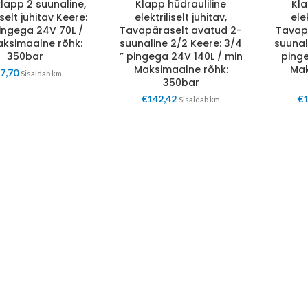
lapp 2 suunaline,
Klapp hüdrauliline
Kla
iselt juhitav Keere:
elektriliselt juhitav,
elek
pingega 24V 70L /
Tavapäraselt avatud 2-
Tavap
aksimaalne rõhk:
suunaline 2/2 Keere: 3/4
suunali
350bar
” pingega 24V 140L / min
pinge
Maksimaalne rõhk:
Mak
7,70
Sisaldab km
350bar
€
142,42
€
Sisaldab km