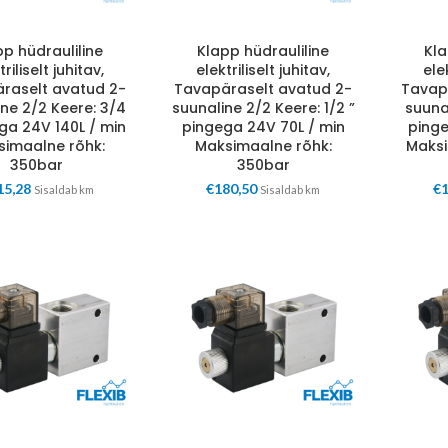
pp hüdrauliline
Klapp hüdrauliline
Kla
triliselt juhitav,
elektriliselt juhitav,
elek
raselt avatud 2-
Tavapäraselt avatud 2-
Tavap
ne 2/2 Keere: 3/4
suunaline 2/2 Keere: 1/2 ”
suunal
ga 24V 140L / min
pingega 24V 70L / min
pinge
simaalne rõhk:
Maksimaalne rõhk:
Maksi
350bar
350bar
15,28
€
180,50
€
Sisaldab km
Sisaldab km