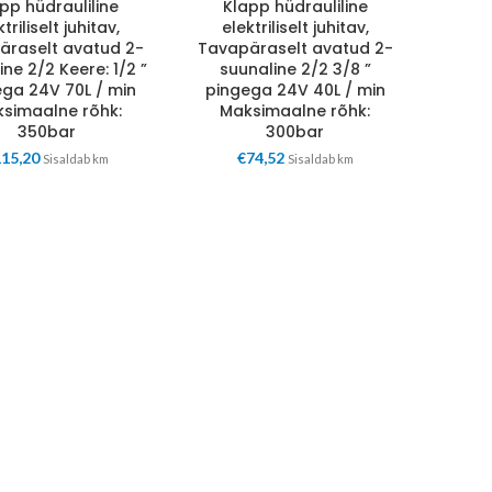
pp hüdrauliline
Klapp hüdrauliline
triliselt juhitav,
elektriliselt juhitav,
äraselt avatud 2-
Tavapäraselt avatud 2-
ne 2/2 Keere: 1/2 ”
suunaline 2/2 3/8 ”
ga 24V 70L / min
pingega 24V 40L / min
simaalne rõhk:
Maksimaalne rõhk:
350bar
300bar
115,20
€
74,52
Sisaldab km
Sisaldab km