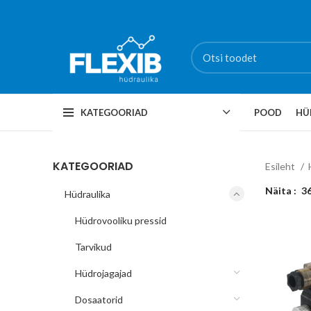
KATEGOORIAD
POOD
HÜ
KATEGOORIAD
Esileht
Näita
3
Hüdraulika
Hüdrovooliku pressid
Tarvikud
Hüdrojagajad
Dosaatorid