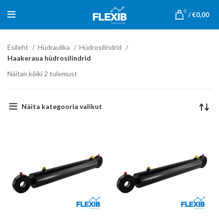
0
/
€
0,00
Esileht
Hüdraulika
Hüdrosilindrid
Haakeraua hüdrosilindrid
Näitan kõiki 2 tulemust
Näita kategooria valikut