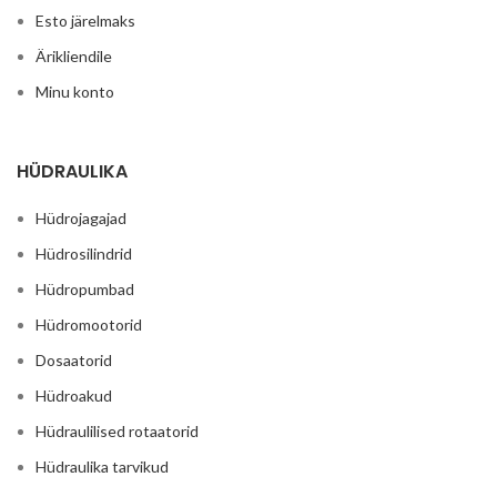
Esto järelmaks
Ärikliendile
Minu konto
HÜDRAULIKA
Hüdrojagajad
Hüdrosilindrid
Hüdropumbad
Hüdromootorid
Dosaatorid
Hüdroakud
Hüdraulilised rotaatorid
Hüdraulika tarvikud