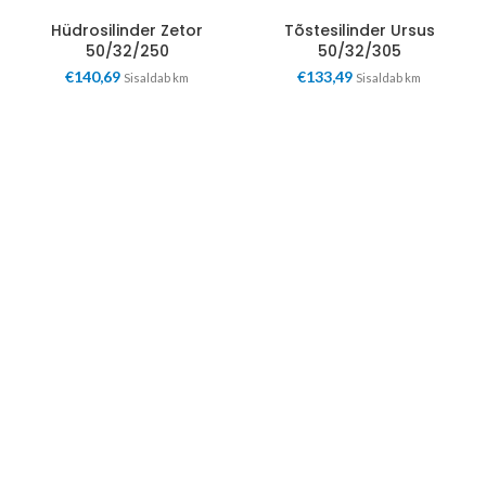
Hüdrosilinder Zetor
Tõstesilinder Ursus
50/32/250
50/32/305
€
140,69
€
133,49
Sisaldab km
Sisaldab km