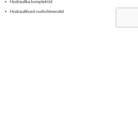
Hüdraulika komplektid
Hüdraulilised roolivõimendid
RASKETEHNIKALE
Põllumajandus
Traktorite ja rasketehnika hüdraulika
Reduktorid ja kordistajad
Istmed ja traktori toolid
Haakeraua hüdraulika
Ruloonpiigid
LISA
Hüdrojaamad