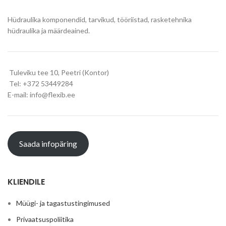
Hüdraulika komponendid, tarvikud, tööriistad, rasketehnika
hüdraulika ja määrdeained.
Tuleviku tee 10, Peetri (Kontor)
Tel: +372 53449284
E-mail: info@flexib.ee
Saada infopäring
KLIENDILE
Müügi- ja tagastustingimused
Privaatsuspoliitika