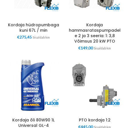
Kordaja hüdropumbaga
Kordaja
kuni 67L / min
hammasrataspumpadel
e 2 ja 3 seeria: 1: 3,8
€
275,45
Sisaldab km
Võimsus 20 kW PTO
€
149,00
Sisaldab km
Kordaja õli 80W90 1L
PTO kordaja 1:2
Universal GL-4
€
445,00
Sisaldab km