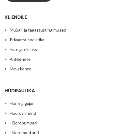
KLIENDILE
Müügi- ja tagastustingimused
Privaatsuspoliitika
Esto järelmaks
Ärikliendile
Minu konto
HÜDRAULIKA
Hüdrojagajad
Hüdrosilindrid
Hüdropumbad
Hüdromootorid