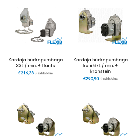
Kordaja hüdropumbaga
Kordaja hüdropumbaga
33L / min. + flants
kuni 67L / min. +
kronstein
€
216,38
Sisaldab km
€
290,90
Sisaldab km