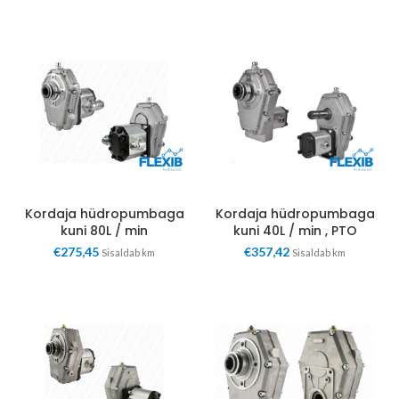
Kordaja hüdropumbaga
Kordaja hüdropumbaga
kuni 80L / min
kuni 40L / min , PTO
€
275,45
€
357,42
Sisaldab km
Sisaldab km