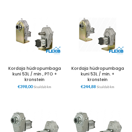
Kordaja hüdropumbaga
Kordaja hüdropumbaga
kuni 53L / min , PTO +
kuni 53L / min. +
kronstein
kronstein
€
398,00
€
244,88
Sisaldab km
Sisaldab km