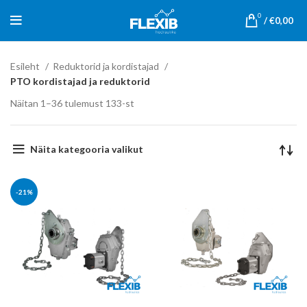
0
/
€
0,00
Esileht
Reduktorid ja kordistajad
PTO kordistajad ja reduktorid
Näitan 1–36 tulemust 133-st
Näita kategooria valikut
-21%