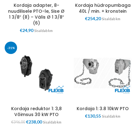
Kordaja adapter, 8-
Kordaja hüdropumbaga
nuudilisele PTO-le, Sise Ø
40L / min. + kronstein
1 3/8″ (8) – Välis Ø 1 3/8″
€
254,20
Sisaldab km
(6)
€
24,90
Sisaldab km
-31%
Kordaja reduktor 1: 3,8
Kordaja 1: 3.8 10kW PTO
Võimsus 30 kW PTO
€
130,55
Sisaldab km
€
238,00
€
346,00
Sisaldab km