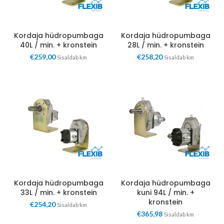
Kordaja hüdropumbaga
Kordaja hüdropumbaga
40L / min. + kronstein
28L / min. + kronstein
€
259,00
€
258,20
Sisaldab km
Sisaldab km
Kordaja hüdropumbaga
Kordaja hüdropumbaga
33L / min. + kronstein
kuni 94L / min. +
kronstein
€
254,20
Sisaldab km
€
365,98
Sisaldab km