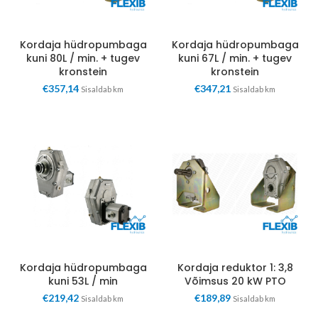
Kordaja hüdropumbaga
Kordaja hüdropumbaga
kuni 80L / min. + tugev
kuni 67L / min. + tugev
kronstein
kronstein
€
357,14
€
347,21
Sisaldab km
Sisaldab km
Kordaja hüdropumbaga
Kordaja reduktor 1: 3,8
kuni 53L / min
Võimsus 20 kW PTO
€
219,42
€
189,89
Sisaldab km
Sisaldab km