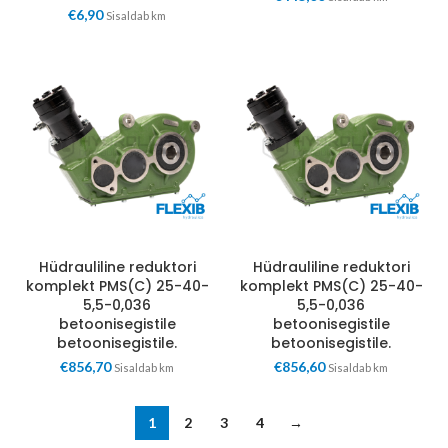
€
6,90
Sisaldab km
Hüdrauliline reduktori
Hüdrauliline reduktori
komplekt PMS(C) 25-40-
komplekt PMS(C) 25-40-
5,5-0,036
5,5-0,036
betoonisegistile
betoonisegistile
betoonisegistile.
betoonisegistile.
€
856,70
€
856,60
Sisaldab km
Sisaldab km
1
2
3
4
→