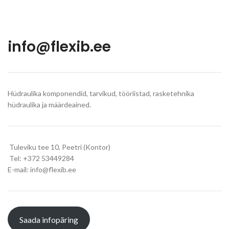
info@flexib.ee
Hüdraulika komponendid, tarvikud, tööriistad, rasketehnika
hüdraulika ja määrdeained.
Tuleviku tee 10, Peetri (Kontor)
Tel: +372 53449284
E-mail: info@flexib.ee
Saada infopäring