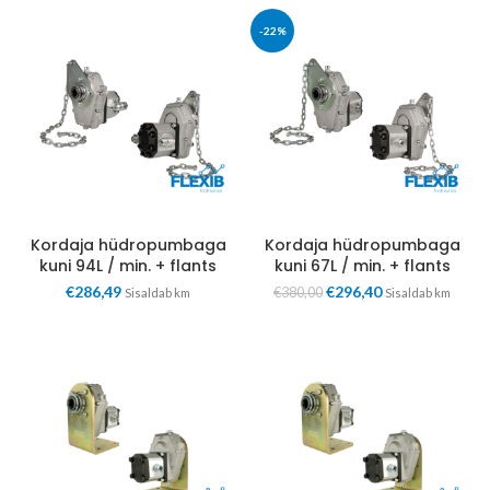
-22%
Kordaja hüdropumbaga
Kordaja hüdropumbaga
kuni 94L / min. + flants
kuni 67L / min. + flants
€
286,49
€
296,40
€
380,00
Sisaldab km
Sisaldab km