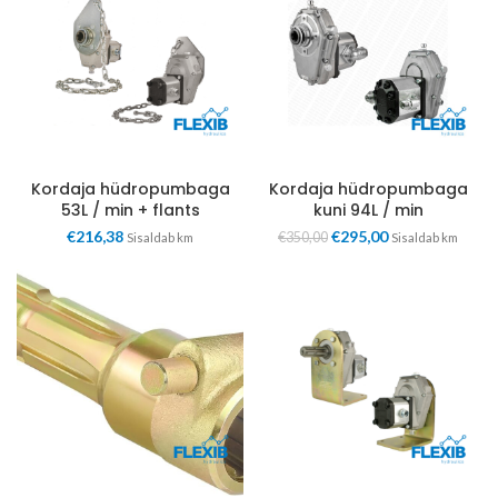
Kordaja hüdropumbaga
Kordaja hüdropumbaga
53L / min + flants
kuni 94L / min
€
216,38
€
295,00
€
350,00
Sisaldab km
Sisaldab km