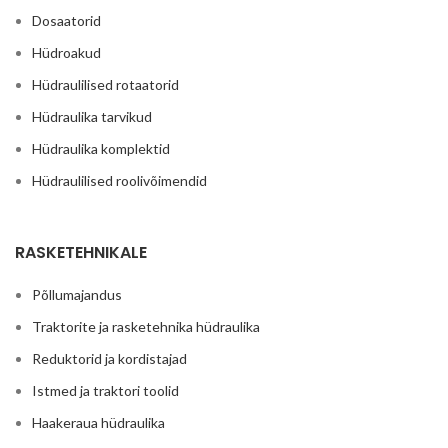
Dosaatorid
Hüdroakud
Hüdraulilised rotaatorid
Hüdraulika tarvikud
Hüdraulika komplektid
Hüdraulilised roolivõimendid
RASKETEHNIKALE
Põllumajandus
Traktorite ja rasketehnika hüdraulika
Reduktorid ja kordistajad
Istmed ja traktori toolid
Haakeraua hüdraulika