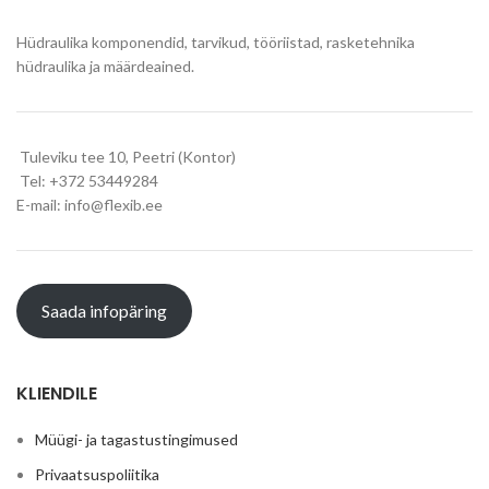
Hüdraulika komponendid, tarvikud, tööriistad, rasketehnika
hüdraulika ja määrdeained.
Tuleviku tee 10, Peetri (Kontor)
Tel: +372 53449284
E-mail: info@flexib.ee
Saada infopäring
KLIENDILE
Müügi- ja tagastustingimused
Privaatsuspoliitika