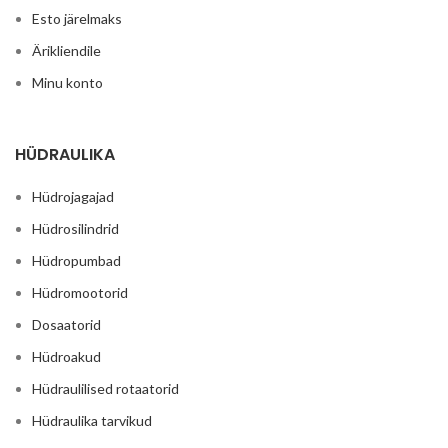
Esto järelmaks
Ärikliendile
Minu konto
HÜDRAULIKA
Hüdrojagajad
Hüdrosilindrid
Hüdropumbad
Hüdromootorid
Dosaatorid
Hüdroakud
Hüdraulilised rotaatorid
Hüdraulika tarvikud