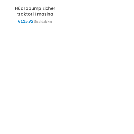
Hüdropump Eicher
traktori I masina
€
115,92
Sisaldab km