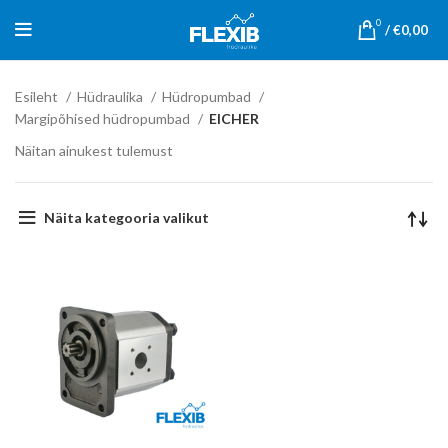
0
/
€
0,00
Esileht
Hüdraulika
Hüdropumbad
Margipõhised hüdropumbad
EICHER
Näitan ainukest tulemust
Näita kategooria valikut