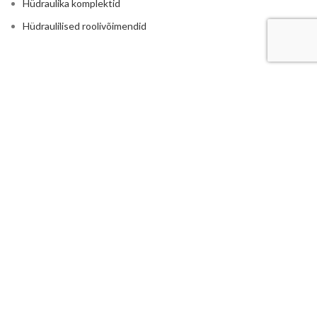
Hüdraulika komplektid
Hüdraulilised roolivõimendid
RASKETEHNIKALE
Põllumajandus
Traktorite ja rasketehnika hüdraulika
Reduktorid ja kordistajad
Istmed ja traktori toolid
Haakeraua hüdraulika
Ruloonpiigid
LISA
Hüdrojaamad