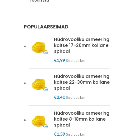
POPULAARSEIMAD
Hüdrovooliku armeering
kaitse 17-26mm kollane
spiraal
€
1,99
Sisaldab km
Hüdrovooliku armeering
kaitse 22-30mm kollane
spiraal
€
2,40
Sisaldab km
Hüdrovooliku armeering
kaitse 8-18mm kollane
spiraal
€
1,59
Sisaldab km