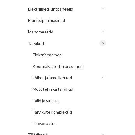
Elektrilised juhtpaneelid
Munitsipaalmasinad
Manomeetrid
Tarvikud
Elektriseadmed
Koormakatted ja presendid
Lõike- ja lamellkettad
Mototehnika tarvikud
Talid ja vintsid
Tarvikute komplektid
Töövarustus
Tööriistad