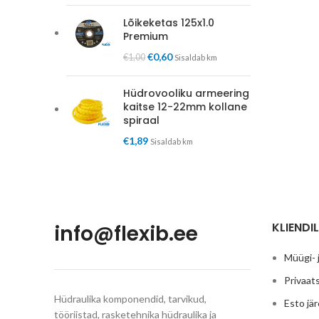
Lõikeketas 125x1.0
Premium
€
0,60
€
1,00
Sisaldab km
Hüdrovooliku armeering
kaitse 12-22mm kollane
spiraal
€
1,89
Sisaldab km
KLIENDIL
info@flexib.ee
Müügi- 
Privaats
Hüdraulika komponendid, tarvikud,
Esto jä
tööriistad, rasketehnika hüdraulika ja