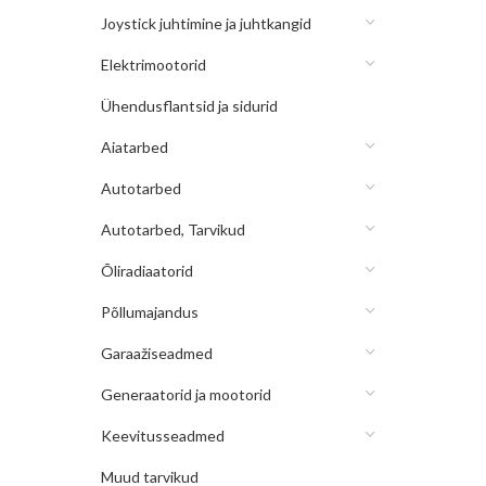
Joystick juhtimine ja juhtkangid
Elektrimootorid
Ühendusflantsid ja sidurid
Aiatarbed
Autotarbed
Autotarbed, Tarvikud
Õliradiaatorid
Põllumajandus
Garaažiseadmed
Generaatorid ja mootorid
Keevitusseadmed
Muud tarvikud