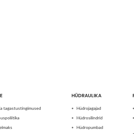
E
HÜDRAULIKA
ja tagastustingimused
Hüdrojagajad
uspoliitika
Hüdrosilindrid
relmaks
Hüdropumbad