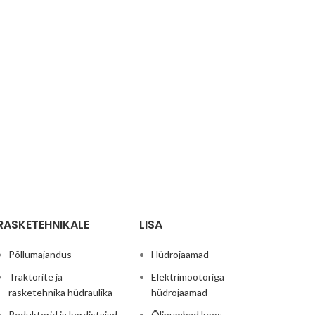
RASKETEHNIKALE
LISA
Põllumajandus
Hüdrojaamad
Traktorite ja
Elektrimootoriga
rasketehnika hüdraulika
hüdrojaamad
Reduktorid ja kordistajad
Õlipumbad koos