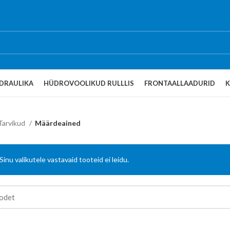
DRAULIKA
HÜDROVOOLIKUD RULLLIS
FRONTAALLAADURID
Tarvikud
Määrdeained
Sinu valikutele vastavaid tooteid ei leidu.