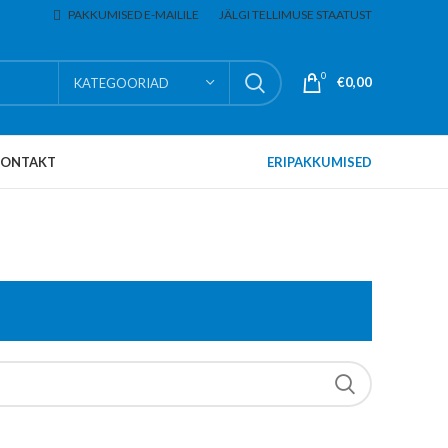
PAKKUMISED E-MAILILE
JÄLGI TELLIMUSE STAATUST
0
€
0,00
KATEGOORIAD
KONTAKT
ERIPAKKUMISED