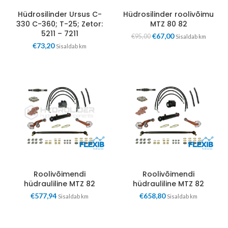
Hüdrosilinder Ursus C-
Hüdrosilinder roolivõimu
330 C-360; T-25; Zetor:
MTZ 80 82
5211 – 7211
€
67,00
€
95,00
Sisaldab km
€
73,20
Sisaldab km
Roolivõimendi
Roolivõimendi
hüdrauliline MTZ 82
hüdrauliline MTZ 82
€
577,94
€
658,80
Sisaldab km
Sisaldab km