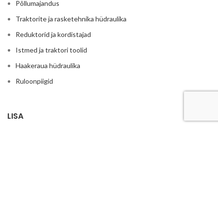
Põllumajandus
Traktorite ja rasketehnika hüdraulika
Reduktorid ja kordistajad
Istmed ja traktori toolid
Haakeraua hüdraulika
Ruloonpiigid
LISA
Hüdrojaamad
Elektrimootoriga hüdrojaamad
Õlipumbad koos elektrimootoriga 380V
Elektrimootorid
Ühendusflantsid ja sidurid
Elektrilised juhtpaneelid