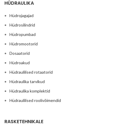
HÜDRAULIKA
Hüdrojagajad
Hüdrosilindrid
Hüdropumbad
Hüdromootorid
Dosaatorid
Hüdroakud
Hüdraulilised rotaatorid
Hüdraulika tarvikud
Hüdraulika komplektid
Hüdraulilised roolivõimendid
RASKETEHNIKALE