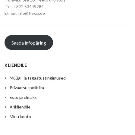
Tel: +372 53449284
E-mail: info@flexib.ee
Saada infopäring
KLIENDILE
Müügi- ja tagastustingimused
Privaatsuspoliitika
Esto järelmaks
Ärikliendile
Minu konto