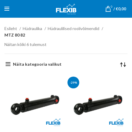
0
/
€
0,00
Esileht
Hüdraulika
Hüdraulilised roolivõimendid
MTZ 80 82
Näitan kõiki 6 tulemust
Näita kategooria valikut
-29%