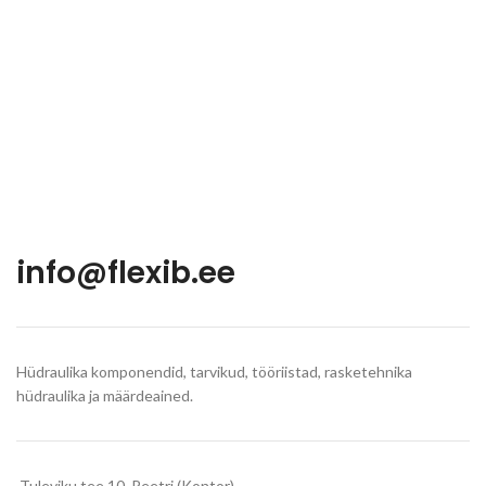
info@flexib.ee
Hüdraulika komponendid, tarvikud, tööriistad, rasketehnika
hüdraulika ja määrdeained.
Tuleviku tee 10, Peetri (Kontor)