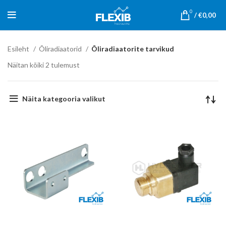
0
/
€
0,00
Esileht
Õliradiaatorid
Õliradiaatorite tarvikud
Näitan kõiki 2 tulemust
Näita kategooria valikut