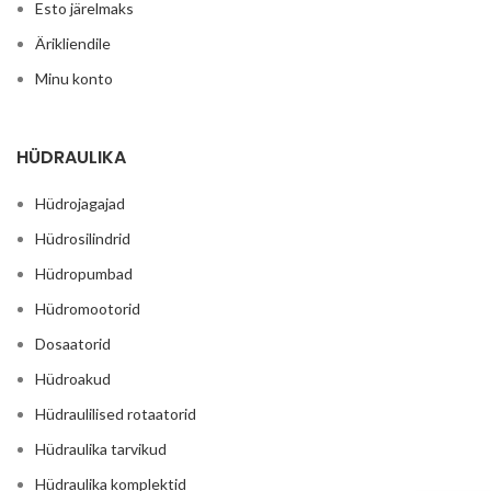
Esto järelmaks
Ärikliendile
Minu konto
HÜDRAULIKA
Hüdrojagajad
Hüdrosilindrid
Hüdropumbad
Hüdromootorid
Dosaatorid
Hüdroakud
Hüdraulilised rotaatorid
Hüdraulika tarvikud
Hüdraulika komplektid