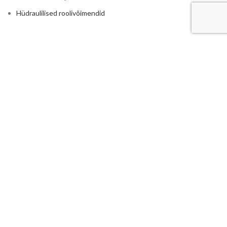
Hüdraulilised roolivõimendid
RASKETEHNIKALE
Põllumajandus
Traktorite ja rasketehnika hüdraulika
Reduktorid ja kordistajad
Istmed ja traktori toolid
Haakeraua hüdraulika
Ruloonpiigid
LISA
Hüdrojaamad
Elektrimootoriga hüdrojaamad