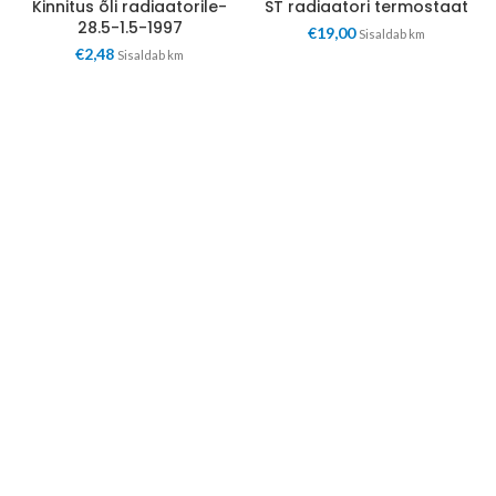
Kinnitus õli radiaatorile-
ST radiaatori termostaat
28.5-1.5-1997
€
19,00
Sisaldab km
€
2,48
Sisaldab km