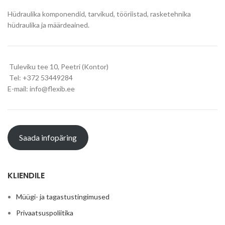
Hüdraulika komponendid, tarvikud, tööriistad, rasketehnika
hüdraulika ja määrdeained.
Tuleviku tee 10, Peetri (Kontor)
Tel: +372 53449284
E-mail: info@flexib.ee
Saada infopäring
KLIENDILE
Müügi- ja tagastustingimused
Privaatsuspoliitika