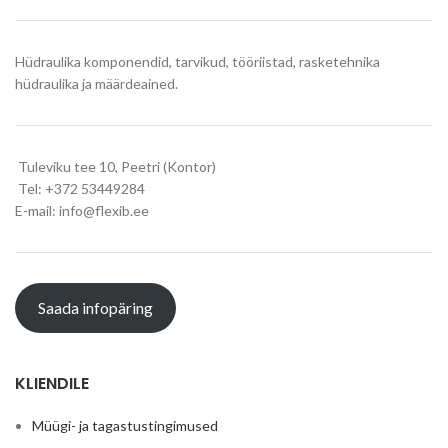
Hüdraulika komponendid, tarvikud, tööriistad, rasketehnika
hüdraulika ja määrdeained.
Tuleviku tee 10, Peetri (Kontor)
Tel: +372 53449284
E-mail: info@flexib.ee
Saada infopäring
KLIENDILE
Müügi- ja tagastustingimused