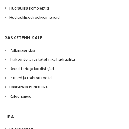
Hüdraulika komplektid
Hüdraulilised roolivõimendid
RASKETEHNIKALE
Põllumajandus
Traktorite ja rasketehnika hüdraulika
Reduktorid ja kordistajad
Istmed ja traktori toolid
Haakeraua hüdraulika
Ruloonpiigid
LISA
Hüdrojaamad