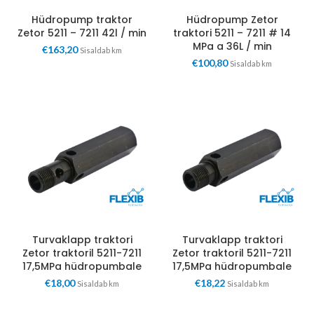
Hüdropump traktor
Hüdropump Zetor
Zetor 5211 – 7211 42l / min
traktori 5211 – 7211 # 14
MPa a 36L / min
€
163,20
Sisaldab km
€
100,80
Sisaldab km
Turvaklapp traktori
Turvaklapp traktori
Zetor traktoril 5211-7211
Zetor traktoril 5211-7211
17,5MPa hüdropumbale
17,5MPa hüdropumbale
€
18,00
€
18,22
Sisaldab km
Sisaldab km