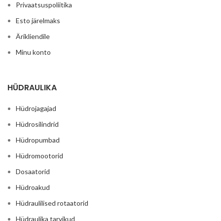
Privaatsuspoliitika
Esto järelmaks
Ärikliendile
Minu konto
HÜDRAULIKA
Hüdrojagajad
Hüdrosilindrid
Hüdropumbad
Hüdromootorid
Dosaatorid
Hüdroakud
Hüdraulilised rotaatorid
Hüdraulika tarvikud