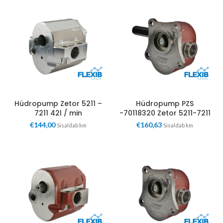
Hüdropump Zetor 5211 –
Hüdropump PZS
7211 42l / min
-70118320 Zetor 5211-7211
€
144,00
€
160,63
Sisaldab km
Sisaldab km