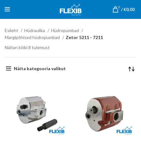
0
/
€
0,00
Esileht
Hüdraulika
Hüdropumbad
Margipõhised hüdropumbad
Zetor 5211 - 7211
Näitan kõiki 8 tulemust
Näita kategooria valikut