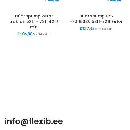
Hüdropump Zetor
Hüdropump PZS
traktori 5211 – 7211 42l /
-70118320 5211-7211 Zetor
min
€
137,45
Sisaldab km
€
106,80
Sisaldab km
info@flexib.ee