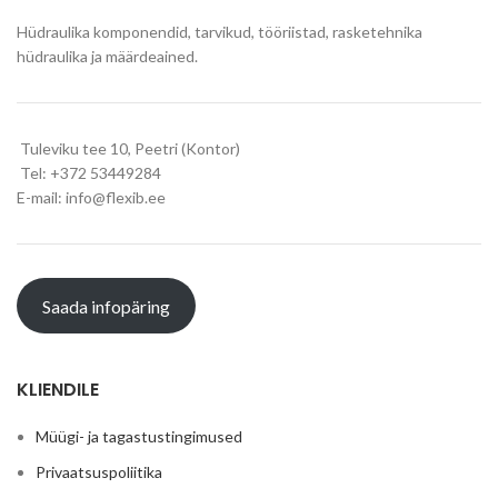
Hüdraulika komponendid, tarvikud, tööriistad, rasketehnika
hüdraulika ja määrdeained.
Tuleviku tee 10, Peetri (Kontor)
Tel: +372 53449284
E-mail: info@flexib.ee
Saada infopäring
KLIENDILE
Müügi- ja tagastustingimused
Privaatsuspoliitika