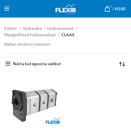
0
/
€
0,00
Esileht
Hüdraulika
Hüdropumbad
Margipõhised hüdropumbad
CLAAS
Näitan ainukest tulemust
Näita kategooria valikut