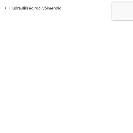
Hüdraulilised roolivõimendid
RASKETEHNIKALE
Põllumajandus
Traktorite ja rasketehnika hüdraulika
Reduktorid ja kordistajad
Istmed ja traktori toolid
Haakeraua hüdraulika
Ruloonpiigid
LISA
Hüdrojaamad
Elektrimootoriga hüdrojaamad