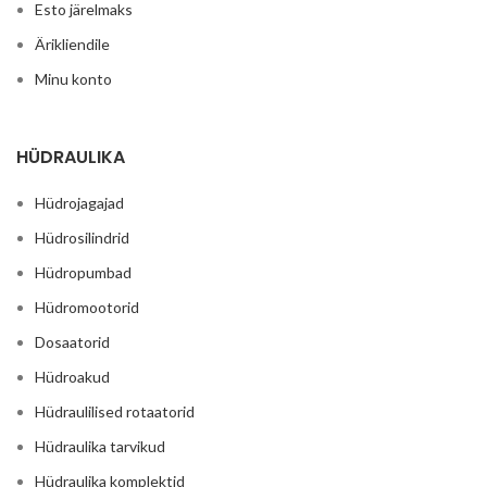
Esto järelmaks
Ärikliendile
Minu konto
HÜDRAULIKA
Hüdrojagajad
Hüdrosilindrid
Hüdropumbad
Hüdromootorid
Dosaatorid
Hüdroakud
Hüdraulilised rotaatorid
Hüdraulika tarvikud
Hüdraulika komplektid