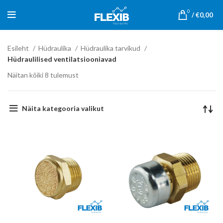
0
/
€
0,00
Esileht
Hüdraulika
Hüdraulika tarvikud
Hüdraulilised ventilatsiooniavad
Näitan kõiki 8 tulemust
Näita kategooria valikut