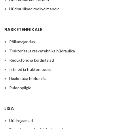
Hüdraulilised roolivõimendid
RASKETEHNIKALE
Põllumajandus
Traktorite ja rasketehnika hüdraulika
Reduktorid ja kordistajad
Istmed ja traktori toolid
Haakeraua hüdraulika
Ruloonpiigid
LISA
Hüdrojaamad