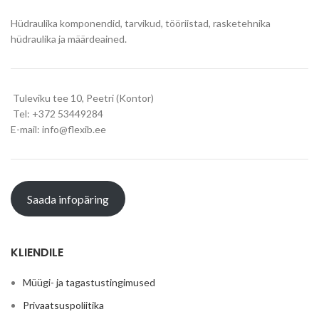
Hüdraulika komponendid, tarvikud, tööriistad, rasketehnika
hüdraulika ja määrdeained.
Tuleviku tee 10, Peetri (Kontor)
Tel: +372 53449284
E-mail: info@flexib.ee
Saada infopäring
KLIENDILE
Müügi- ja tagastustingimused
Privaatsuspoliitika