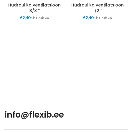
Hüdraulika ventilatsioon
Hüdraulika ventilatsioon
3/8 “
1/2 “
€
2,40
€
2,40
Sisaldab km
Sisaldab km
info@flexib.ee