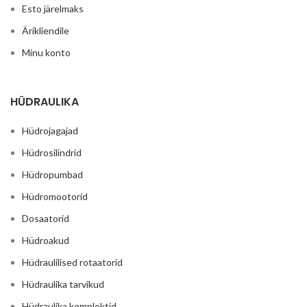
Esto järelmaks
Ärikliendile
Minu konto
HÜDRAULIKA
Hüdrojagajad
Hüdrosilindrid
Hüdropumbad
Hüdromootorid
Dosaatorid
Hüdroakud
Hüdraulilised rotaatorid
Hüdraulika tarvikud
Hüdraulika komplektid