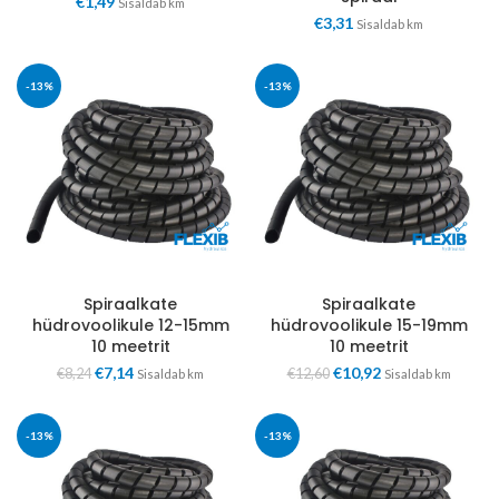
€
1,49
Sisaldab km
€
3,31
Sisaldab km
-13%
-13%
Spiraalkate
Spiraalkate
hüdrovoolikule 12-15mm
hüdrovoolikule 15-19mm
10 meetrit
10 meetrit
€
7,14
€
10,92
€
8,24
€
12,60
Sisaldab km
Sisaldab km
-13%
-13%