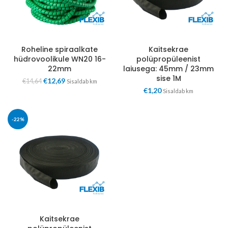
Roheline spiraalkate
Kaitsekrae
hüdrovoolikule WN20 16-
polüpropüleenist
22mm
laiusega: 45mm / 23mm
sise 1M
€
12,69
€
14,64
Sisaldab km
€
1,20
Sisaldab km
-22%
Kaitsekrae