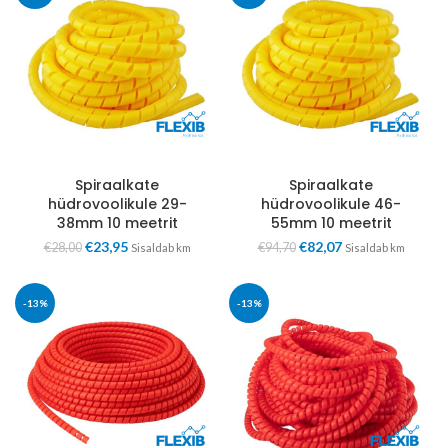
Spiraalkate
Spiraalkate
hüdrovoolikule 29-
hüdrovoolikule 46-
38mm 10 meetrit
55mm 10 meetrit
€
23,95
€
82,07
€
28,00
€
94,70
Sisaldab km
Sisaldab km
-13%
-13%