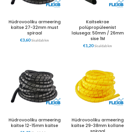
Hüdrovooliku armeering
Kaitsekrae
kaitse 27-32mm must
polüpropüleenist
spiraal
laiusega: 50mm / 26mm
sise 1M
€
3,60
Sisaldab km
€
1,20
Sisaldab km
Hüdrovooliku armeering
Hüdrovooliku armeering
kaitse 12-15mm kaitse
kaitse 29-38mm kollane
spiraal