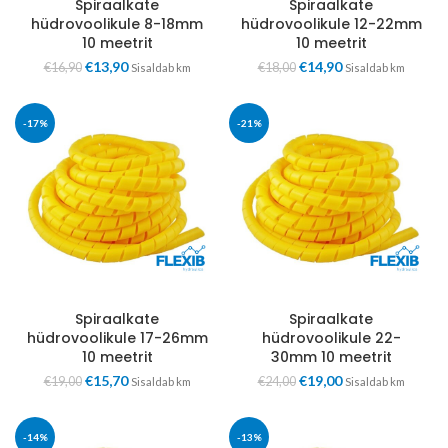
Spiraalkate
Spiraalkate
hüdrovoolikule 8-18mm
hüdrovoolikule 12-22mm
10 meetrit
10 meetrit
€
13,90
€
14,90
€
16,90
€
18,00
Sisaldab km
Sisaldab km
-17%
-21%
Spiraalkate
Spiraalkate
hüdrovoolikule 17-26mm
hüdrovoolikule 22-
10 meetrit
30mm 10 meetrit
€
15,70
€
19,00
€
19,00
€
24,00
Sisaldab km
Sisaldab km
-14%
-13%