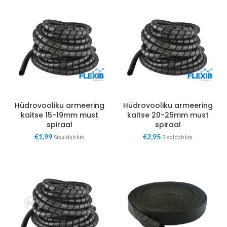
Hüdrovooliku armeering
Hüdrovooliku armeering
kaitse 15-19mm must
kaitse 20-25mm must
spiraal
spiraal
€
1,99
€
2,95
Sisaldab km
Sisaldab km