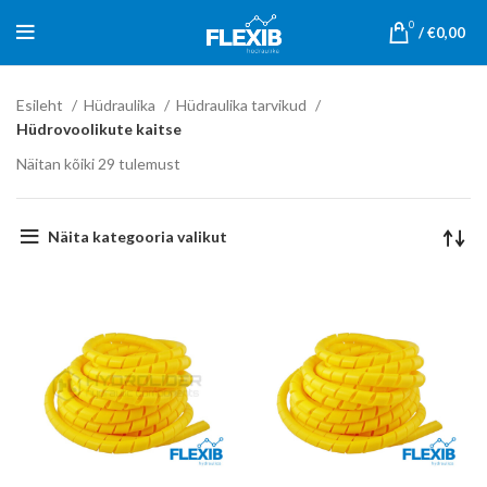
0
/
€
0,00
Esileht
Hüdraulika
Hüdraulika tarvikud
Hüdrovoolikute kaitse
Näitan kõiki 29 tulemust
Näita kategooria valikut