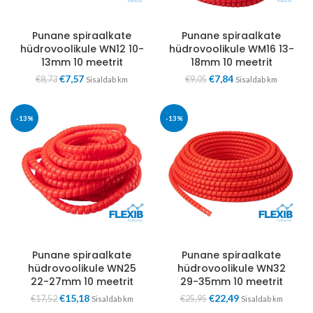
Punane spiraalkate
Punane spiraalkate
hüdrovoolikule WN12 10-
hüdrovoolikule WM16 13-
13mm 10 meetrit
18mm 10 meetrit
€
7,57
€
7,84
€
8,73
€
9,05
Sisaldab km
Sisaldab km
-13%
-13%
Punane spiraalkate
Punane spiraalkate
hüdrovoolikule WN25
hüdrovoolikule WN32
22-27mm 10 meetrit
29-35mm 10 meetrit
€
15,18
€
22,49
€
17,52
€
25,95
Sisaldab km
Sisaldab km