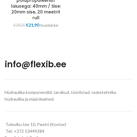
polüpropüleenist
laiusega: 40mm / Sise:
20mm sise, 20 meetrit
rull
€
21,90
€
28,00
Sisaldab km
info@flexib.ee
Hüdraulika komponendid, tarvikud, tööriistad, rasketehnika
hüdraulika ja määrdeained.
Tuleviku tee 10, Peetri (Kontor)
Tel: +372 53449284