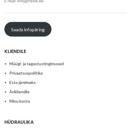
E-mail: info@flexib.ee
Saada infopäring
KLIENDILE
Müügi- ja tagastustingimused
Privaatsuspoliitika
Esto järelmaks
Ärikliendile
Minu konto
HÜDRAULIKA