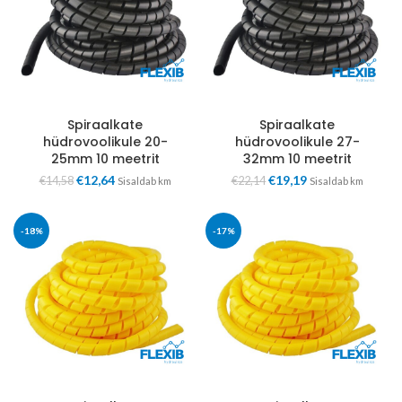
Spiraalkate
Spiraalkate
hüdrovoolikule 20-
hüdrovoolikule 27-
25mm 10 meetrit
32mm 10 meetrit
€
12,64
€
19,19
€
14,58
€
22,14
Sisaldab km
Sisaldab km
-18%
-17%