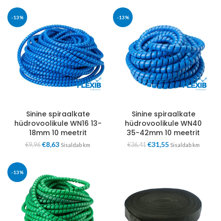
-13%
-13%
Sinine spiraalkate
Sinine spiraalkate
hüdrovoolikule WN16 13-
hüdrovoolikule WN40
18mm 10 meetrit
35-42mm 10 meetrit
€
8,63
€
31,55
€
9,96
€
36,41
Sisaldab km
Sisaldab km
-13%