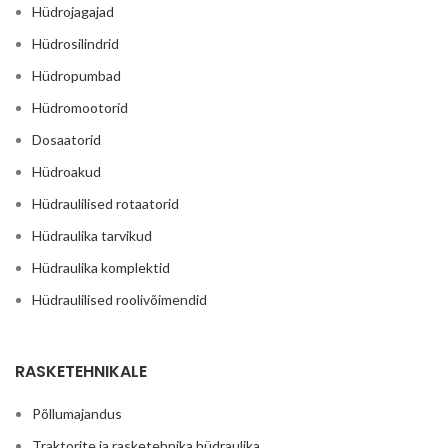
Hüdrojagajad
Hüdrosilindrid
Hüdropumbad
Hüdromootorid
Dosaatorid
Hüdroakud
Hüdraulilised rotaatorid
Hüdraulika tarvikud
Hüdraulika komplektid
Hüdraulilised roolivõimendid
RASKETEHNIKALE
Põllumajandus
Traktorite ja rasketehnika hüdraulika