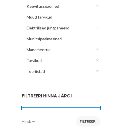
Keevitusseadmed
Muud tarvikud
Elektrilised juhtpaneelid
Munitsipaalmasinad
Manomeetrid
Tarvikud
Tööriistad
FILTREERI HINNA JÄRGI
Hind:
—
FILTREERI
Minimaalne
Maksimaalne