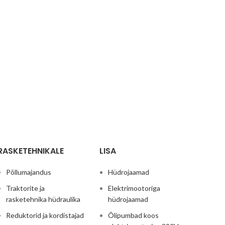
RASKETEHNIKALE
LISA
Põllumajandus
Hüdrojaamad
Traktorite ja
Elektrimootoriga
rasketehnika hüdraulika
hüdrojaamad
Reduktorid ja kordistajad
Õlipumbad koos