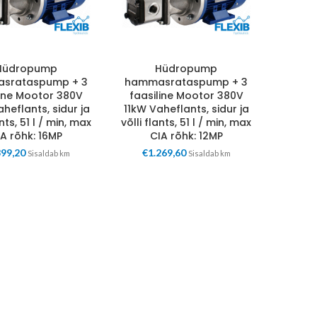
Hüdropump
Hüdropump
srataspump + 3
hammasrataspump + 3
line Mootor 380V
faasiline Mootor 380V
heflants, sidur ja
11kW Vaheflants, sidur ja
ants, 51 l / min, max
võlli flants, 51 l / min, max
IA rõhk: 16MP
CIA rõhk: 12MP
399,20
€
1.269,60
Sisaldab km
Sisaldab km