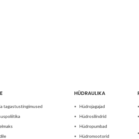
E
HÜDRAULIKA
ja tagastustingimused
Hüdrojagajad
uspoliitika
Hüdrosilindrid
relmaks
Hüdropumbad
dile
Hüdromootorid