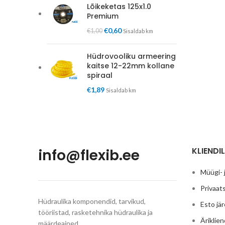
Lõikeketas 125x1.0
Premium
€
0,60
€
1,00
Sisaldab km
Hüdrovooliku armeering
kaitse 12-22mm kollane
spiraal
€
1,89
Sisaldab km
KLIENDIL
info@flexib.ee
Müügi- 
Privaats
Hüdraulika komponendid, tarvikud,
Esto jä
tööriistad, rasketehnika hüdraulika ja
Äriklien
määrdeained.