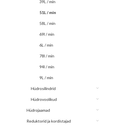
39L / min
51L / min
58L / min
69l / min
6L / min
78l / min
94l / min
9L / min
Hüdrosilindrid
Hüdrovoolikud
Hüdrojaamad
Reduktorid ja kordistajad