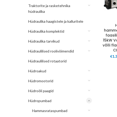
Traktorite ja rasketehnika
hüdraulika
Hüdraulika haagistele ja kalluritele
hamma
Hüdraulika komplektid
faasi
15kW Va
Hüdraulika tarvikud
võlli fl
C
Hüdraulilised roolivõimendid
€
1.
Hüdraulilised rotaatorid
Hüdroakud
Hüdromootorid
Hüdroõli paagid
Hüdropumbad
Hammasrataspumbad