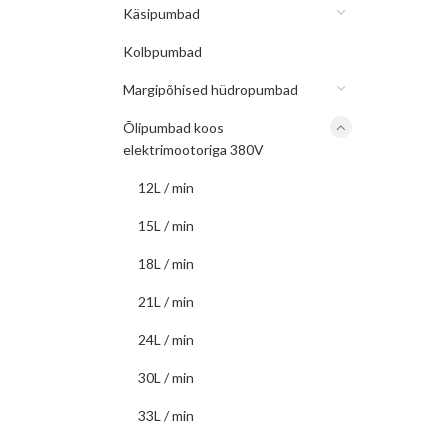
Käsipumbad
Kolbpumbad
Margipõhised hüdropumbad
Õlipumbad koos
elektrimootoriga 380V
12L / min
15L / min
18L / min
21L / min
24L / min
30L / min
33L / min