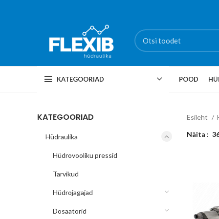
KATEGOORIAD
POOD
HÜ
KATEGOORIAD
Esileht
Näita
3
Hüdraulika
Hüdrovooliku pressid
Tarvikud
Hüdrojagajad
Dosaatorid