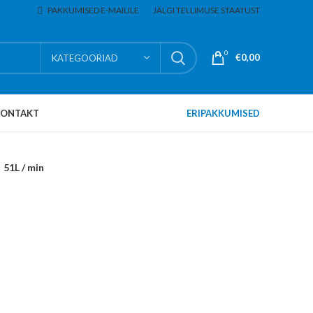
PAKKUMISED E-MAILILE
JÄLGI TELLIMUSE STAATUST
0
€
0,00
KATEGOORIAD
KONTAKT
ERIPAKKUMISED
51L / min