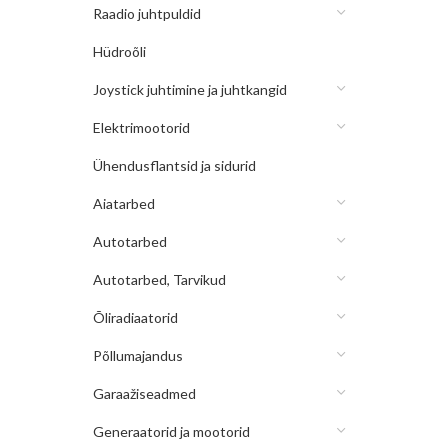
Raadio juhtpuldid
Hüdroõli
Joystick juhtimine ja juhtkangid
Elektrimootorid
Ühendusflantsid ja sidurid
Aiatarbed
Autotarbed
Autotarbed, Tarvikud
Õliradiaatorid
Põllumajandus
Garaažiseadmed
Generaatorid ja mootorid