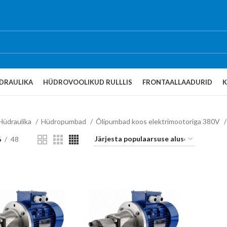
DRAULIKA
HÜDROVOOLIKUD RULLLIS
FRONTAALLAADURID
Hüdraulika
Hüdropumbad
Õlipumbad koos elektrimootoriga 380V
6
48