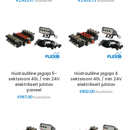
€
1.453,97
€
1.435,75
Sisaldab km
Sisaldab km
Hüdrauliline jagaja 5-
Hüdrauliline jagaja 4
sektsiooni 40L / min 24V
sektsiooni 40L / min 24V
elektriliselt juhitav
elektriliselt juhitav
paneel
€
802,00
Sisaldab km
€
987,00
Sisaldab km