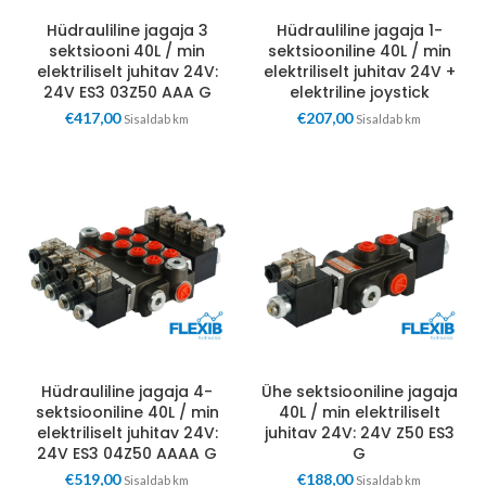
Hüdrauliline jagaja 3
Hüdrauliline jagaja 1-
sektsiooni 40L / min
sektsiooniline 40L / min
elektriliselt juhitav 24V:
elektriliselt juhitav 24V +
24V ES3 03Z50 AAA G
elektriline joystick
€
417,00
€
207,00
Sisaldab km
Sisaldab km
Hüdrauliline jagaja 4-
Ühe sektsiooniline jagaja
sektsiooniline 40L / min
40L / min elektriliselt
elektriliselt juhitav 24V:
juhitav 24V: 24V Z50 ES3
24V ES3 04Z50 AAAA G
G
€
519,00
€
188,00
Sisaldab km
Sisaldab km