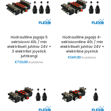
Hüdrauliline jagaja 5
Hüdrauliline jagaja 4-
sektsiooni 40L / min
sektsiooniline 40L / min
elektriliselt juhitav 24V +
elektriliselt juhitav 24V +
3 elektrilist joystick
elektriline joystick
juhtkangi
€
569,00
Sisaldab km
€
710,00
Sisaldab km