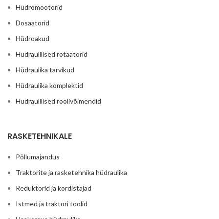
Hüdromootorid
Dosaatorid
Hüdroakud
Hüdraulilised rotaatorid
Hüdraulika tarvikud
Hüdraulika komplektid
Hüdraulilised roolivõimendid
RASKETEHNIKALE
Põllumajandus
Traktorite ja rasketehnika hüdraulika
Reduktorid ja kordistajad
Istmed ja traktori toolid