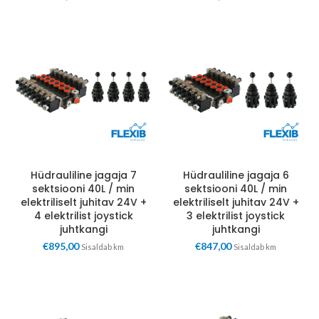
Hüdrauliline jagaja 7
Hüdrauliline jagaja 6
sektsiooni 40L / min
sektsiooni 40L / min
elektriliselt juhitav 24V +
elektriliselt juhitav 24V +
4 elektrilist joystick
3 elektrilist joystick
juhtkangi
juhtkangi
€
895,00
€
847,00
Sisaldab km
Sisaldab km