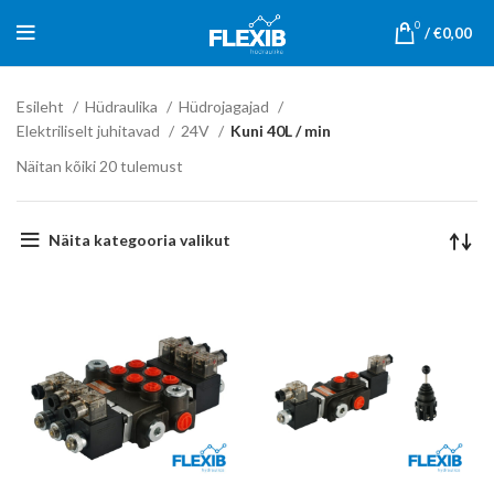
0
/
€
0,00
Esileht
Hüdraulika
Hüdrojagajad
Elektriliselt juhitavad
24V
Kuni 40L / min
Näitan kõiki 20 tulemust
Näita kategooria valikut