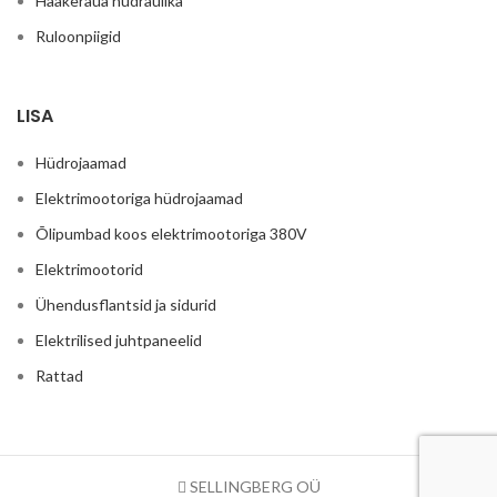
Haakeraua hüdraulika
Ruloonpiigid
LISA
Hüdrojaamad
Elektrimootoriga hüdrojaamad
Õlipumbad koos elektrimootoriga 380V
Elektrimootorid
Ühendusflantsid ja sidurid
Elektrilised juhtpaneelid
Rattad
SELLINGBERG OÜ