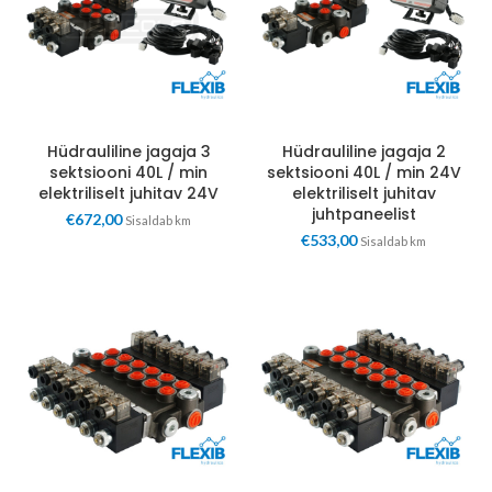
Hüdrauliline jagaja 3
Hüdrauliline jagaja 2
sektsiooni 40L / min
sektsiooni 40L / min 24V
elektriliselt juhitav 24V
elektriliselt juhitav
juhtpaneelist
€
672,00
Sisaldab km
€
533,00
Sisaldab km