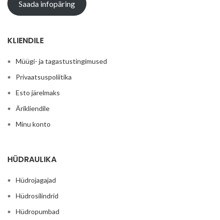
Saada infopäring
KLIENDILE
Müügi- ja tagastustingimused
Privaatsuspoliitika
Esto järelmaks
Ärikliendile
Minu konto
HÜDRAULIKA
Hüdrojagajad
Hüdrosilindrid
Hüdropumbad