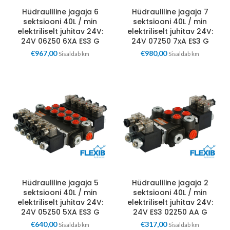
Hüdrauliline jagaja 6
Hüdrauliline jagaja 7
sektsiooni 40L / min
sektsiooni 40L / min
elektriliselt juhitav 24V:
elektriliselt juhitav 24V:
24V 06Z50 6XA ES3 G
24V 07Z50 7xA ES3 G
€
967,00
€
980,00
Sisaldab km
Sisaldab km
Hüdrauliline jagaja 5
Hüdrauliline jagaja 2
sektsiooni 40L / min
sektsiooni 40L / min
elektriliselt juhitav 24V:
elektriliselt juhitav 24V:
24V 05Z50 5XA ES3 G
24V ES3 02Z50 AA G
€
640,00
€
317,00
Sisaldab km
Sisaldab km