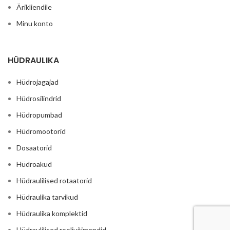
Ärikliendile
Minu konto
HÜDRAULIKA
Hüdrojagajad
Hüdrosilindrid
Hüdropumbad
Hüdromootorid
Dosaatorid
Hüdroakud
Hüdraulilised rotaatorid
Hüdraulika tarvikud
Hüdraulika komplektid
Hüdraulilised roolivõimendid