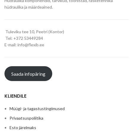
Hüdraulika komponendid, tarvikud, tööriistad, rasketehnika
hüdraulika ja määrdeained.
Tuleviku tee 10, Peetri (Kontor)
Tel: +372 53449284
E-mail: info@flexib.ee
Saada infopäring
KLIENDILE
Müügi- ja tagastustingimused
Privaatsuspoliitika
Esto järelmaks