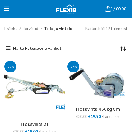
0
/
€
0,00
Esileht
Tarvikud
Talid ja vintsid
Näitan kõiki 2 tulemust
Näita kategooria valikut
-37%
-34%
Trossvints 450kg 5m
€
19,90
€
30,00
Sisaldab km
Trossvints 2T
€
19,00
€
30,00
Sisaldab km