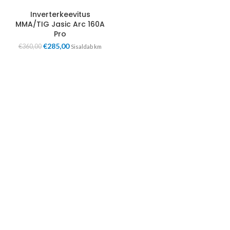
Inverterkeevitus
MMA/TIG Jasic Arc 160A
Pro
€
285,00
€
360,00
Sisaldab km