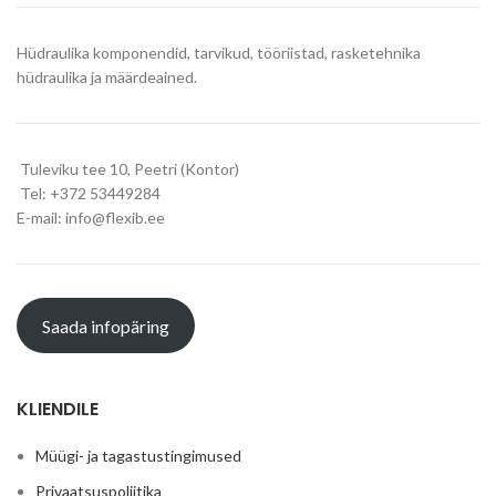
Hüdraulika komponendid, tarvikud, tööriistad, rasketehnika
hüdraulika ja määrdeained.
Tuleviku tee 10, Peetri (Kontor)
Tel: +372 53449284
E-mail: info@flexib.ee
Saada infopäring
KLIENDILE
Müügi- ja tagastustingimused
Privaatsuspoliitika