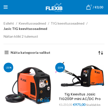
0
/
€
0,00
Esileht
Keevitusseadmed
TIG keevitusseadmed
Jasic TIG keevitusseadmed
Näitan kõiki 2 tulemust
Näita kategooria valikut
-21%
-22%
Tig Keevitus Jasic
TIG200P mini AC/DC Pro
€
975,00
€
1.250,00
Sisaldab km