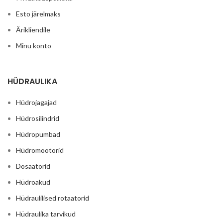
Esto järelmaks
Ärikliendile
Minu konto
HÜDRAULIKA
Hüdrojagajad
Hüdrosilindrid
Hüdropumbad
Hüdromootorid
Dosaatorid
Hüdroakud
Hüdraulilised rotaatorid
Hüdraulika tarvikud