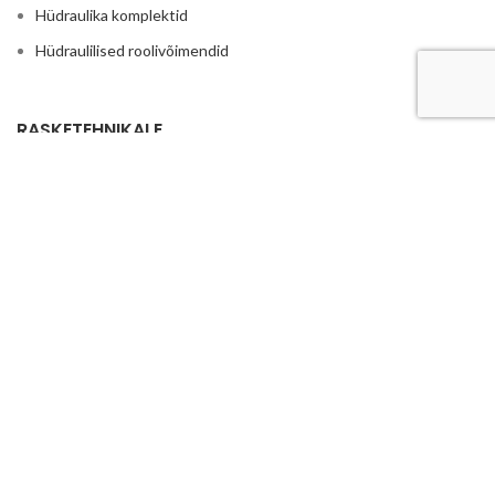
Hüdraulika komplektid
Hüdraulilised roolivõimendid
RASKETEHNIKALE
Põllumajandus
Traktorite ja rasketehnika hüdraulika
Reduktorid ja kordistajad
Istmed ja traktori toolid
Haakeraua hüdraulika
Ruloonpiigid
LISA
Hüdrojaamad