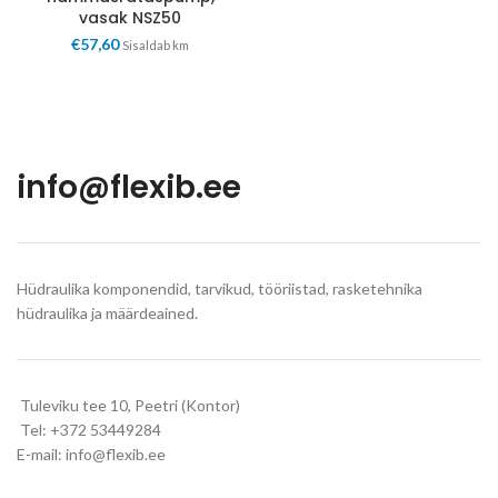
vasak NSZ50
€
57,60
Sisaldab km
info@flexib.ee
Hüdraulika komponendid, tarvikud, tööriistad, rasketehnika
hüdraulika ja määrdeained.
Tuleviku tee 10, Peetri (Kontor)
Tel: +372 53449284
E-mail: info@flexib.ee