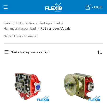
0
/
€
0,00
Esileht
Hüdraulika
Hüdropumbad
Hammasrataspumbad
Rotatsioon: Vasak
Näitan kõiki 9 tulemust
Näita kategooria valikut