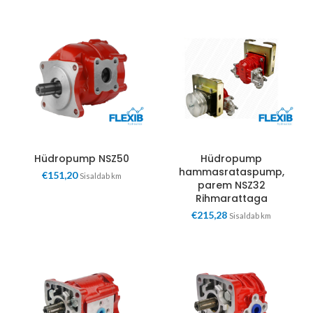
Hüdropump NSZ50
Hüdropump
hammasrataspump,
€
151,20
Sisaldab km
parem NSZ32
Rihmarattaga
€
215,28
Sisaldab km