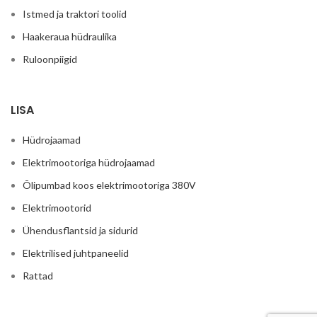
Istmed ja traktori toolid
Haakeraua hüdraulika
Ruloonpiigid
LISA
Hüdrojaamad
Elektrimootoriga hüdrojaamad
Õlipumbad koos elektrimootoriga 380V
Elektrimootorid
Ühendusflantsid ja sidurid
Elektrilised juhtpaneelid
Rattad