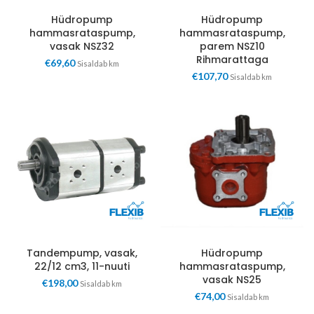
Hüdropump
Hüdropump
hammasrataspump,
hammasrataspump,
vasak NSZ32
parem NSZ10
Rihmarattaga
€
69,60
Sisaldab km
€
107,70
Sisaldab km
Tandempump, vasak,
Hüdropump
22/12 cm3, 11-nuuti
hammasrataspump,
vasak NS25
€
198,00
Sisaldab km
€
74,00
Sisaldab km