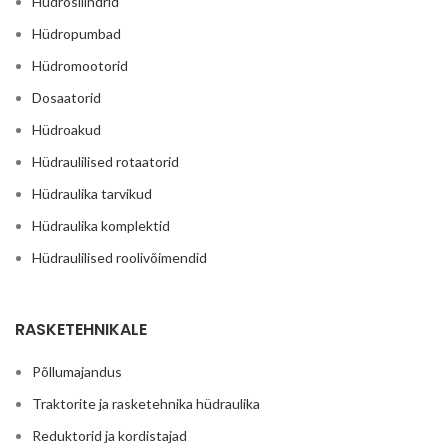
Hüdrosilindrid
Hüdropumbad
Hüdromootorid
Dosaatorid
Hüdroakud
Hüdraulilised rotaatorid
Hüdraulika tarvikud
Hüdraulika komplektid
Hüdraulilised roolivõimendid
RASKETEHNIKALE
Põllumajandus
Traktorite ja rasketehnika hüdraulika
Reduktorid ja kordistajad