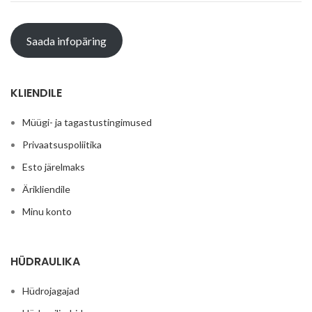
Saada infopäring
KLIENDILE
Müügi- ja tagastustingimused
Privaatsuspoliitika
Esto järelmaks
Ärikliendile
Minu konto
HÜDRAULIKA
Hüdrojagajad