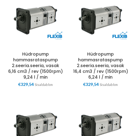
Hüdropump
Hüdropump
hammasrataspump
hammasrataspump
2.seeria.seeria, vasak
2.seeria.seeria, vasak
6,16 cm3 / rev (1500rpm)
16,4 cm3 / rev (1500rpm)
9,24 l / min
6,24 l / min
€
329,54
€
329,54
Sisaldab km
Sisaldab km