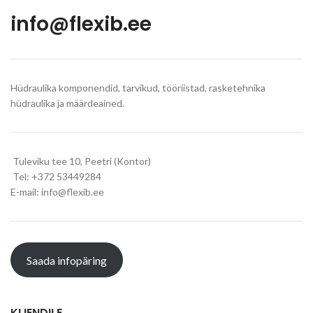
info@flexib.ee
Hüdraulika komponendid, tarvikud, tööriistad, rasketehnika
hüdraulika ja määrdeained.
Tuleviku tee 10, Peetri (Kontor)
Tel: +372 53449284
E-mail: info@flexib.ee
Saada infopäring
KLIENDILE