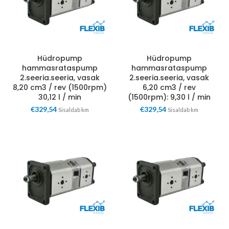
Hüdropump
Hüdropump
hammasrataspump
hammasrataspump
2.seeria.seeria, vasak
2.seeria.seeria, vasak
8,20 cm3 / rev (1500rpm)
6,20 cm3 / rev
30,12 l / min
(1500rpm): 9,30 l / min
€
329,54
€
329,54
Sisaldab km
Sisaldab km