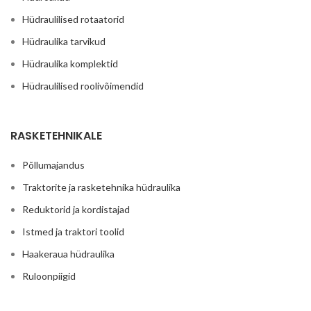
Hüdraulilised rotaatorid
Hüdraulika tarvikud
Hüdraulika komplektid
Hüdraulilised roolivõimendid
RASKETEHNIKALE
Põllumajandus
Traktorite ja rasketehnika hüdraulika
Reduktorid ja kordistajad
Istmed ja traktori toolid
Haakeraua hüdraulika
Ruloonpiigid