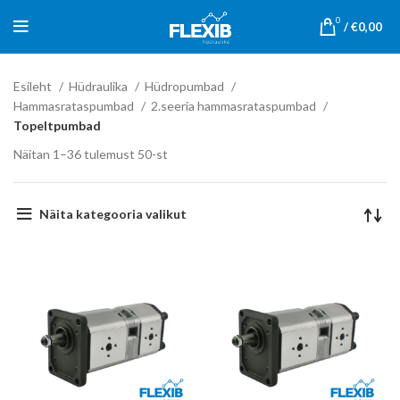
0
/
€
0,00
Esileht
Hüdraulika
Hüdropumbad
Hammasrataspumbad
2.seeria hammasrataspumbad
Topeltpumbad
Näitan 1–36 tulemust 50-st
Näita kategooria valikut