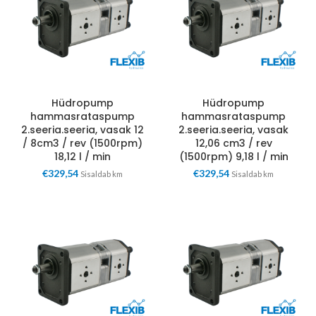
Hüdropump
Hüdropump
hammasrataspump
hammasrataspump
2.seeria.seeria, vasak 12
2.seeria.seeria, vasak
/ 8cm3 / rev (1500rpm)
12,06 cm3 / rev
18,12 l / min
(1500rpm) 9,18 l / min
€
329,54
€
329,54
Sisaldab km
Sisaldab km