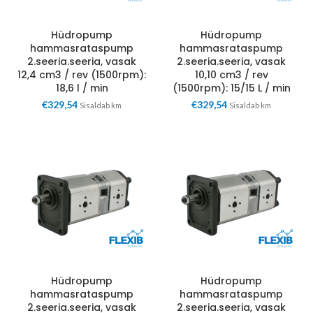
Hüdropump
Hüdropump
hammasrataspump
hammasrataspump
2.seeria.seeria, vasak
2.seeria.seeria, vasak
12,4 cm3 / rev (1500rpm):
10,10 cm3 / rev
18,6 l / min
(1500rpm): 15/15 L / min
€
329,54
€
329,54
Sisaldab km
Sisaldab km
Hüdropump
Hüdropump
hammasrataspump
hammasrataspump
2.seeria.seeria, vasak
2.seeria.seeria, vasak