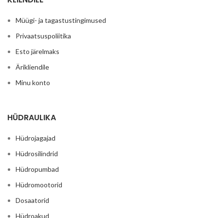
Müügi- ja tagastustingimused
Privaatsuspoliitika
Esto järelmaks
Ärikliendile
Minu konto
HÜDRAULIKA
Hüdrojagajad
Hüdrosilindrid
Hüdropumbad
Hüdromootorid
Dosaatorid
Hüdroakud