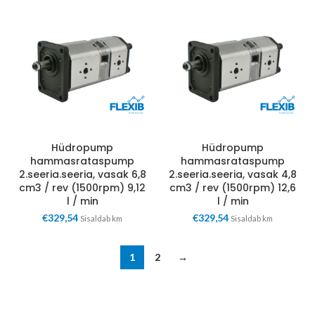
Hüdropump
Hüdropump
hammasrataspump
hammasrataspump
2.seeria.seeria, vasak 6,8
2.seeria.seeria, vasak 4,8
cm3 / rev (1500rpm) 9,12
cm3 / rev (1500rpm) 12,6
l / min
l / min
€
329,54
€
329,54
Sisaldab km
Sisaldab km
1
2
→