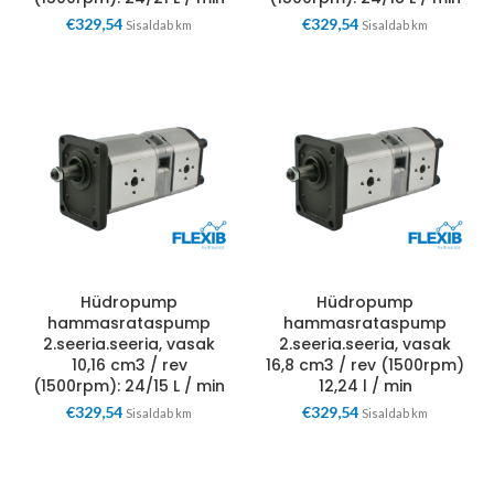
€
329,54
€
329,54
Sisaldab km
Sisaldab km
Hüdropump
Hüdropump
hammasrataspump
hammasrataspump
2.seeria.seeria, vasak
2.seeria.seeria, vasak
10,16 cm3 / rev
16,8 cm3 / rev (1500rpm)
(1500rpm): 24/15 L / min
12,24 l / min
€
329,54
€
329,54
Sisaldab km
Sisaldab km