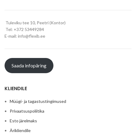
Tuleviku tee 10, Peetri (Kontor)
Tel: +372 53449284
E-mail: info@flexib.ee
Saada infopäring
KLIENDILE
Müügi- ja tagastustingimused
Privaatsuspoliitika
Esto järelmaks
Ärikliendile