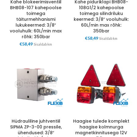
Kahe blokeerimisventiil
Kahe piduriklapi BHB08-
BHB08-107 kahepoolse
108G1/2 kahepoolse
toimega
toimega silindriluku
täiturmehhanismi
keermed: 3/8″ vooluhulk:
lukukeermed: 3/8″
60L/min max rõhk:
vooluhulk: 60L/min max
350bar
rõhk: 350bar
€
58,49
Sisaldab km
€
58,49
Sisaldab km
Hüdrauliline juhtventiil
Haagise tulede komplekt
SIPMA ZP-3-00 pressile,
haagise kolmnurga
ühendused: 3/8″
magnetkinnitusega 12V