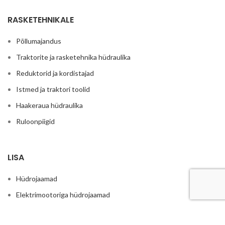
RASKETEHNIKALE
Põllumajandus
Traktorite ja rasketehnika hüdraulika
Reduktorid ja kordistajad
Istmed ja traktori toolid
Haakeraua hüdraulika
Ruloonpiigid
LISA
Hüdrojaamad
Elektrimootoriga hüdrojaamad
Õlipumbad koos elektrimootoriga 380V