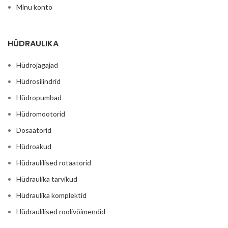
Minu konto
HÜDRAULIKA
Hüdrojagajad
Hüdrosilindrid
Hüdropumbad
Hüdromootorid
Dosaatorid
Hüdroakud
Hüdraulilised rotaatorid
Hüdraulika tarvikud
Hüdraulika komplektid
Hüdraulilised roolivõimendid