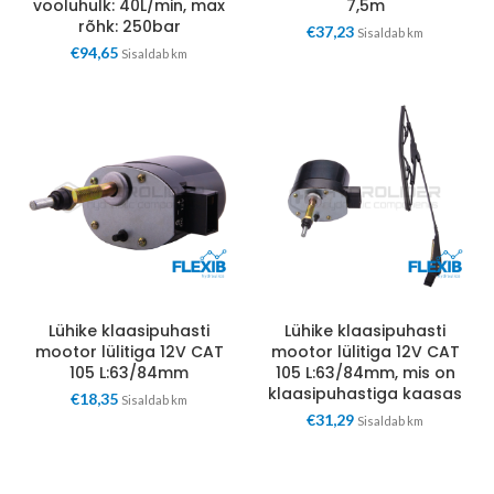
vooluhulk: 40L/min, max
7,5m
rõhk: 250bar
€
37,23
Sisaldab km
€
94,65
Sisaldab km
Lühike klaasipuhasti
Lühike klaasipuhasti
mootor lülitiga 12V CAT
mootor lülitiga 12V CAT
105 L:63/84mm
105 L:63/84mm, mis on
klaasipuhastiga kaasas
€
18,35
Sisaldab km
€
31,29
Sisaldab km