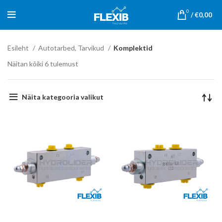
0
/
€
0,00
Esileht
Autotarbed, Tarvikud
Komplektid
Näitan kõiki 6 tulemust
Näita kategooria valikut