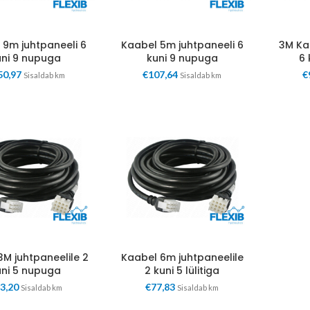
 9m juhtpaneeli 6
Kaabel 5m juhtpaneeli 6
3M Ka
uni 9 nupuga
kuni 9 nupuga
6 
50,97
€
107,64
€
Sisaldab km
Sisaldab km
3M juhtpaneelile 2
Kaabel 6m juhtpaneelile
uni 5 nupuga
2 kuni 5 lülitiga
3,20
€
77,83
Sisaldab km
Sisaldab km