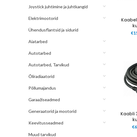
Joystick juhtimine ja juhtkangid
Elektrimootorid
Kaabel
k
Ühendusflantsid ja sidurid
€
1
Aiatarbed
Autotarbed
Autotarbed, Tarvikud
Õliradiaatorid
Põllumajandus
Garaažiseadmed
Generaatorid ja mootorid
Kaabli 
k
Keevitusseadmed
€
6
Muud tarvikud