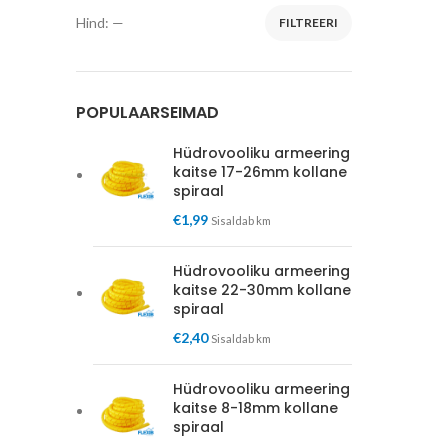
Hind:
—
FILTREERI
Minimaalne
Maksimaalne
hind
hind
POPULAARSEIMAD
Hüdrovooliku armeering
kaitse 17-26mm kollane
spiraal
€
1,99
Sisaldab km
Hüdrovooliku armeering
kaitse 22-30mm kollane
spiraal
€
2,40
Sisaldab km
Hüdrovooliku armeering
kaitse 8-18mm kollane
spiraal