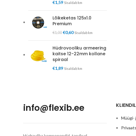
€
1,59
Sisaldab km
Lõikeketas 125x1.0
Premium
€
0,60
€
1,00
Sisaldab km
Hüdrovooliku armeering
kaitse 12-22mm kollane
spiraal
€
1,89
Sisaldab km
KLIENDIL
info@flexib.ee
Müügi- 
Privaats
Hüdraulika komponendid, tarvikud,