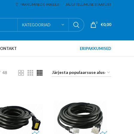
PAKKUMISED E-MAILILE
JÄLGI TELLIMUSE STAATUST
0
€
0,00
KATEGOORIAD
KONTAKT
ERIPAKKUMISED
48