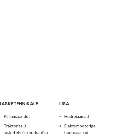
RASKETEHNIKALE
LISA
Põllumajandus
Hüdrojaamad
Traktorite ja
Elektrimootoriga
rasketehnika hüdraulika
hüdrojaamad