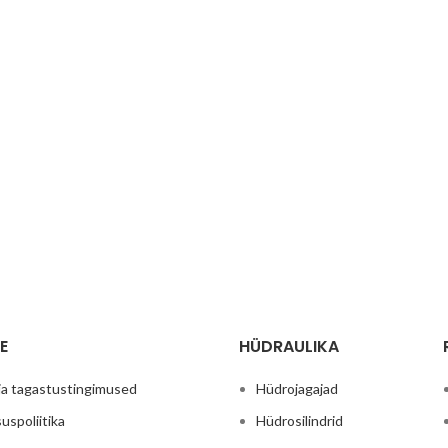
E
HÜDRAULIKA
ja tagastustingimused
Hüdrojagajad
uspoliitika
Hüdrosilindrid