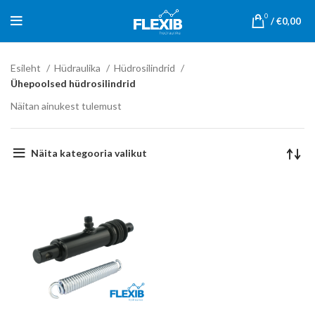
0
/
€
0,00
Esileht
Hüdraulika
Hüdrosilindrid
Ühepoolsed hüdrosilindrid
Näitan ainukest tulemust
Näita kategooria valikut