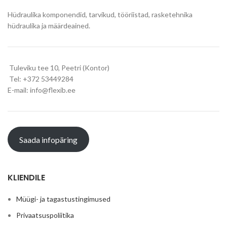
Hüdraulika komponendid, tarvikud, tööriistad, rasketehnika
hüdraulika ja määrdeained.
Tuleviku tee 10, Peetri (Kontor)
Tel: +372 53449284
E-mail: info@flexib.ee
Saada infopäring
KLIENDILE
Müügi- ja tagastustingimused
Privaatsuspoliitika