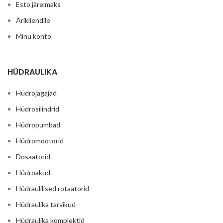
Esto järelmaks
Ärikliendile
Minu konto
HÜDRAULIKA
Hüdrojagajad
Hüdrosilindrid
Hüdropumbad
Hüdromootorid
Dosaatorid
Hüdroakud
Hüdraulilised rotaatorid
Hüdraulika tarvikud
Hüdraulika komplektid