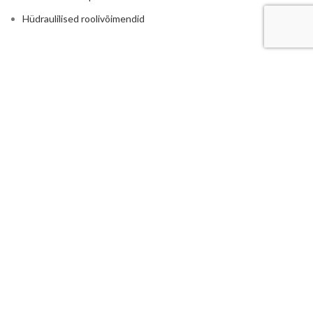
Hüdraulilised roolivõimendid
RASKETEHNIKALE
Põllumajandus
Traktorite ja rasketehnika hüdraulika
Reduktorid ja kordistajad
Istmed ja traktori toolid
Haakeraua hüdraulika
Ruloonpiigid
LISA
Hüdrojaamad
Elektrimootoriga hüdrojaamad