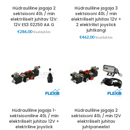
Hüdrauliline jagaja 2
Hüdrauliline jagaja 3
sektsiooni 40L / min
sektsiooni 40L / min
elektriliselt juhitav 12V:
elektriliselt juhitav 12V +
12V ES3 02Z50 AA G
2 elektrilist joystick
juhtkangi
€
286,00
Sisaldab km
€
462,00
Sisaldab km
Hüdrauliline jagaja 1-
Hüdrauliline jagaja 2
sektsiooniline 40L / min
sektsiooni 40L / min 12V
elektriliselt juhitav 12V +
elektriliselt juhitav
elektriline joystick
juhtpaneelist