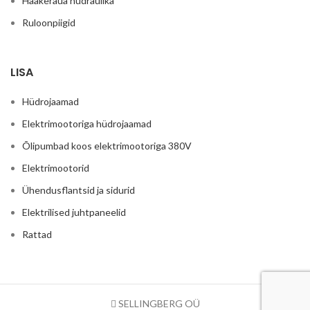
Haakeraua hüdraulika
Ruloonpiigid
LISA
Hüdrojaamad
Elektrimootoriga hüdrojaamad
Õlipumbad koos elektrimootoriga 380V
Elektrimootorid
Ühendusflantsid ja sidurid
Elektrilised juhtpaneelid
Rattad
SELLINGBERG OÜ