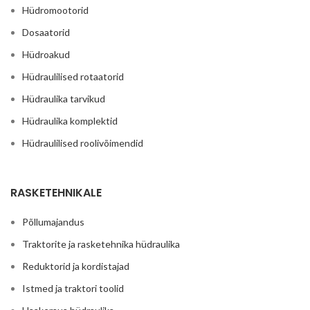
Hüdromootorid
Dosaatorid
Hüdroakud
Hüdraulilised rotaatorid
Hüdraulika tarvikud
Hüdraulika komplektid
Hüdraulilised roolivõimendid
RASKETEHNIKALE
Põllumajandus
Traktorite ja rasketehnika hüdraulika
Reduktorid ja kordistajad
Istmed ja traktori toolid