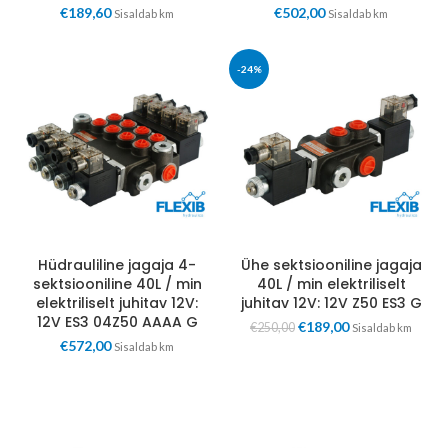
€
189,60
€
502,00
Sisaldab km
Sisaldab km
-24%
Hüdrauliline jagaja 4-
Ühe sektsiooniline jagaja
sektsiooniline 40L / min
40L / min elektriliselt
elektriliselt juhitav 12V:
juhitav 12V: 12V Z50 ES3 G
12V ES3 04Z50 AAAA G
€
189,00
€
250,00
Sisaldab km
€
572,00
Sisaldab km