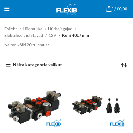
0
/
€
0,00
Esileht
Hüdraulika
Hüdrojagajad
Elektriliselt juhitavad
12V
Kuni 40L / min
Näitan kõiki 20 tulemust
Näita kategooria valikut