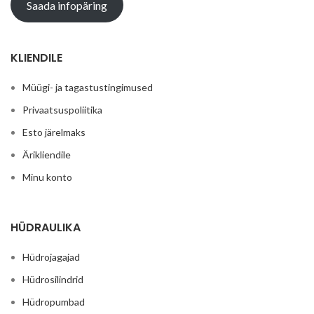
Saada infopäring
KLIENDILE
Müügi- ja tagastustingimused
Privaatsuspoliitika
Esto järelmaks
Ärikliendile
Minu konto
HÜDRAULIKA
Hüdrojagajad
Hüdrosilindrid
Hüdropumbad