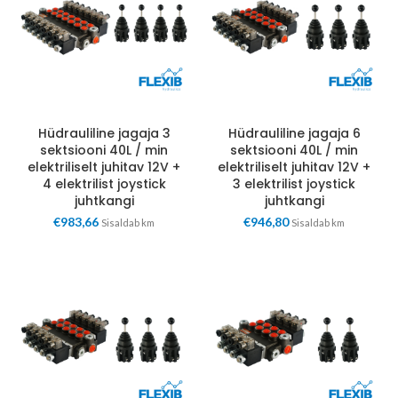
Hüdrauliline jagaja 3
Hüdrauliline jagaja 6
sektsiooni 40L / min
sektsiooni 40L / min
elektriliselt juhitav 12V +
elektriliselt juhitav 12V +
4 elektrilist joystick
3 elektrilist joystick
juhtkangi
juhtkangi
€
983,66
€
946,80
Sisaldab km
Sisaldab km