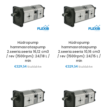
Hüdropump
Hüdropump
hammasrataspump
hammasrataspump
2.seeria.seeria 16,12 cm3
2.seeria.seeria 10,16 cm3
/ rev (1500rpm): 24/18 L /
/ rev (1500rpm): 24/15 L /
min
min
€
329,54
€
329,54
Sisaldab km
Sisaldab km