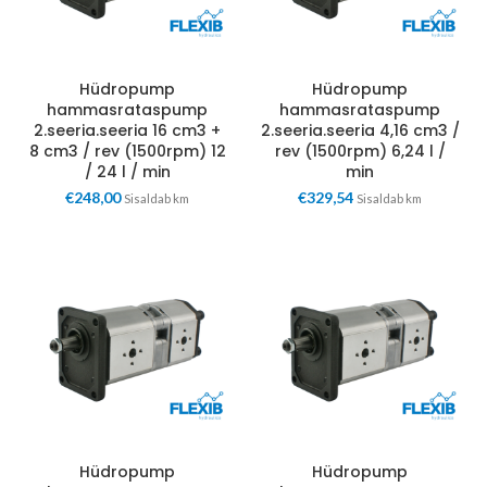
Hüdropump
Hüdropump
hammasrataspump
hammasrataspump
2.seeria.seeria 16 cm3 +
2.seeria.seeria 4,16 cm3 /
8 cm3 / rev (1500rpm) 12
rev (1500rpm) 6,24 l /
/ 24 l / min
min
€
248,00
€
329,54
Sisaldab km
Sisaldab km
Hüdropump
Hüdropump