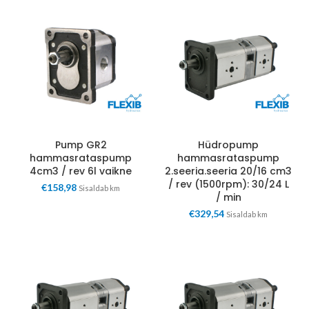
Pump GR2
Hüdropump
hammasrataspump
hammasrataspump
4cm3 / rev 6l vaikne
2.seeria.seeria 20/16 cm3
/ rev (1500rpm): 30/24 L
€
158,98
Sisaldab km
/ min
€
329,54
Sisaldab km