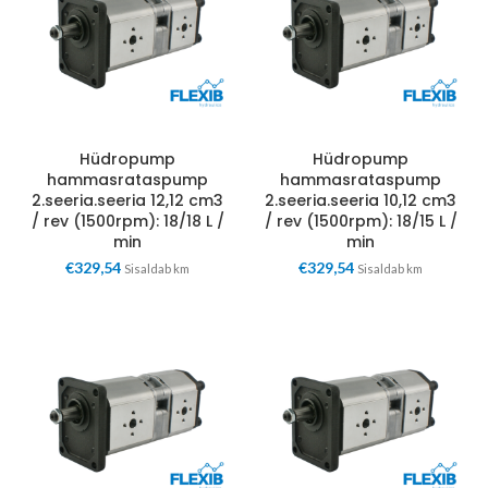
Hüdropump
Hüdropump
hammasrataspump
hammasrataspump
2.seeria.seeria 12,12 cm3
2.seeria.seeria 10,12 cm3
/ rev (1500rpm): 18/18 L /
/ rev (1500rpm): 18/15 L /
min
min
€
329,54
€
329,54
Sisaldab km
Sisaldab km