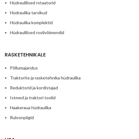
Hüdraulilised rotaatorid
Hüdraulika tarvikud
Hüdraulika komplektid
Hüdraulilised roolivõimendid
RASKETEHNIKALE
Põllumajandus
Traktorite ja rasketehnika hüdraulika
Reduktorid ja kordistajad
Istmed ja traktori toolid
Haakeraua hüdraulika
Ruloonpiigid