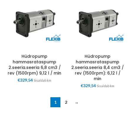
Hüdropump
Hüdropump
hammasrataspump
hammasrataspump
2.seeria.seeria 6,8 cm3 /
2.seeria.seeria 8,4 cm3 /
rev (1500rpm) 9,12 l / min
rev (1500rpm): 6,12 l /
min
€
329,54
Sisaldab km
€
329,54
Sisaldab km
1
2
→