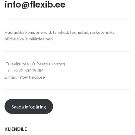
info@flexib.ee
Hüdraulika komponendid, tarvikud, tööriistad, rasketehnika
hüdraulika ja määrdeained.
Tuleviku tee 10, Peetri (Kontor)
Tel: +372 53449284
E-mail: info@flexib.ee
Saada infopäring
KLIENDILE