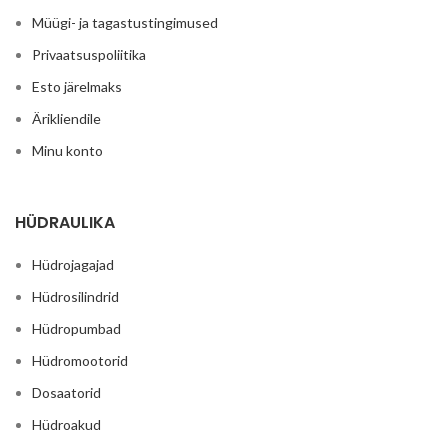
Müügi- ja tagastustingimused
Privaatsuspoliitika
Esto järelmaks
Ärikliendile
Minu konto
HÜDRAULIKA
Hüdrojagajad
Hüdrosilindrid
Hüdropumbad
Hüdromootorid
Dosaatorid
Hüdroakud