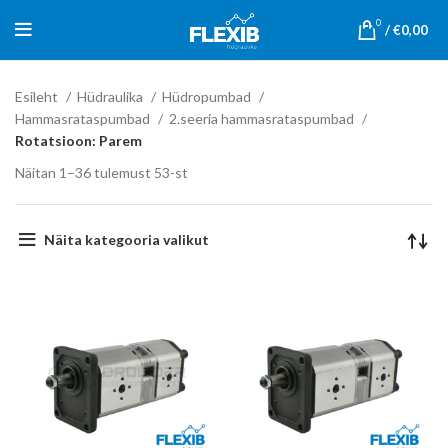
0
/
€
0,00
Esileht
Hüdraulika
Hüdropumbad
Hammasrataspumbad
2.seeria hammasrataspumbad
Rotatsioon: Parem
Näitan 1–36 tulemust 53-st
Näita kategooria valikut