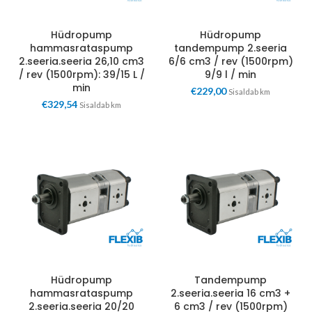
Hüdropump
Hüdropump
hammasrataspump
tandempump 2.seeria
2.seeria.seeria 26,10 cm3
6/6 cm3 / rev (1500rpm)
/ rev (1500rpm): 39/15 L /
9/9 l / min
min
€
229,00
Sisaldab km
€
329,54
Sisaldab km
Hüdropump
Tandempump
hammasrataspump
2.seeria.seeria 16 cm3 +
2.seeria.seeria 20/20
6 cm3 / rev (1500rpm)