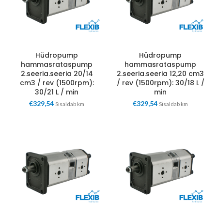
Hüdropump
Hüdropump
hammasrataspump
hammasrataspump
2.seeria.seeria 20/14
2.seeria.seeria 12,20 cm3
cm3 / rev (1500rpm):
/ rev (1500rpm): 30/18 L /
30/21 L / min
min
€
329,54
€
329,54
Sisaldab km
Sisaldab km