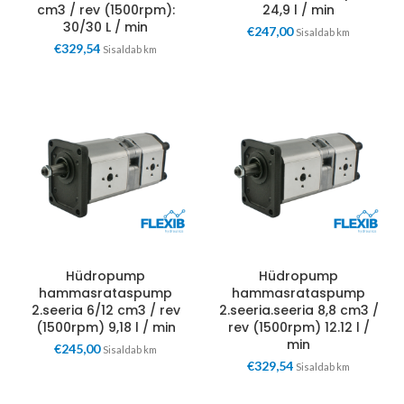
cm3 / rev (1500rpm):
24,9 l / min
30/30 L / min
€
247,00
Sisaldab km
€
329,54
Sisaldab km
Hüdropump
Hüdropump
hammasrataspump
hammasrataspump
2.seeria 6/12 cm3 / rev
2.seeria.seeria 8,8 cm3 /
(1500rpm) 9,18 l / min
rev (1500rpm) 12.12 l /
min
€
245,00
Sisaldab km
€
329,54
Sisaldab km