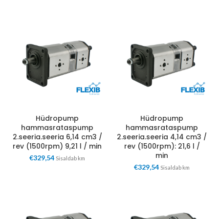
Hüdropump
Hüdropump
hammasrataspump
hammasrataspump
2.seeria.seeria 6,14 cm3 /
2.seeria.seeria 4,14 cm3 /
rev (1500rpm) 9,21 l / min
rev (1500rpm): 21,6 l /
min
€
329,54
Sisaldab km
€
329,54
Sisaldab km