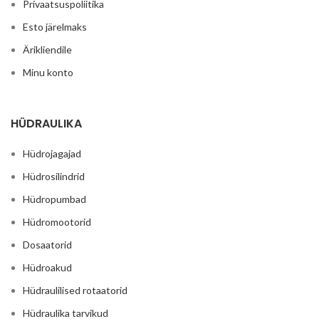
Privaatsuspoliitika
Esto järelmaks
Ärikliendile
Minu konto
HÜDRAULIKA
Hüdrojagajad
Hüdrosilindrid
Hüdropumbad
Hüdromootorid
Dosaatorid
Hüdroakud
Hüdraulilised rotaatorid
Hüdraulika tarvikud