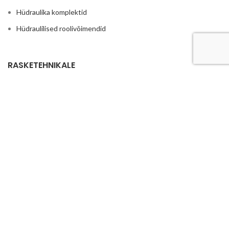
Hüdraulika komplektid
Hüdraulilised roolivõimendid
RASKETEHNIKALE
Põllumajandus
Traktorite ja rasketehnika hüdraulika
Reduktorid ja kordistajad
Istmed ja traktori toolid
Haakeraua hüdraulika
Ruloonpiigid
LISA
Hüdrojaamad