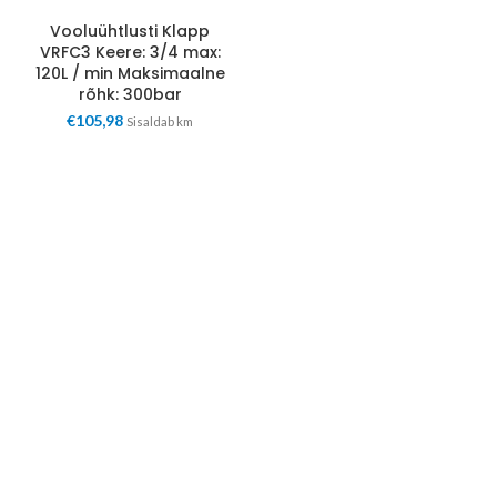
Vooluühtlusti Klapp
VRFC3 Keere: 3/4 max:
120L / min Maksimaalne
rõhk: 300bar
€
105,98
Sisaldab km