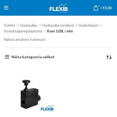
0
/
€
0,00
Esileht
Hüdraulika
Hüdraulika tarvikud
Hüdroklapid
Vooluhulgaregulaatorid
Kuni 120L / min
Näitan ainukest tulemust
Näita kategooria valikut