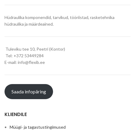
Hüdraulika komponendid, tarvikud, tööriistad, rasketehnika
hüdraulika ja määrdeained.
Tuleviku tee 10, Peetri (Kontor)
Tel: +372 53449284
E-mail: info@flexib.ee
Saada infopäring
KLIENDILE
Müügi- ja tagastustingimused