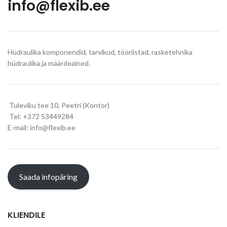
info@flexib.ee
Hüdraulika komponendid, tarvikud, tööriistad, rasketehnika
hüdraulika ja määrdeained.
Tuleviku tee 10, Peetri (Kontor)
Tel: +372 53449284
E-mail: info@flexib.ee
Saada infopäring
KLIENDILE