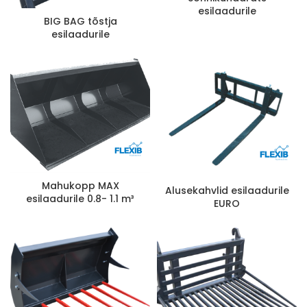
esilaadurile
BIG BAG tõstja
esilaadurile
Mahukopp MAX
Alusekahvlid esilaadurile
esilaadurile 0.8- 1.1 m³
EURO