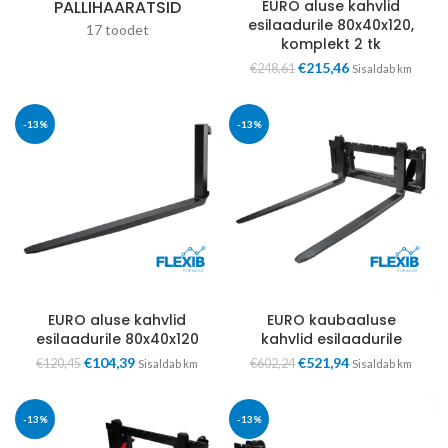
PALLIHAARATSID
EURO aluse kahvlid
esilaadurile 80x40x120,
17 toodet
komplekt 2 tk
€
215,46
€
248,61
Sisaldab km
-13%
-13%
EURO aluse kahvlid
EURO kaubaaluse
esilaadurile 80x40x120
kahvlid esilaadurile
€
104,39
€
521,94
€
120,45
€
602,24
Sisaldab km
Sisaldab km
-13%
-13%