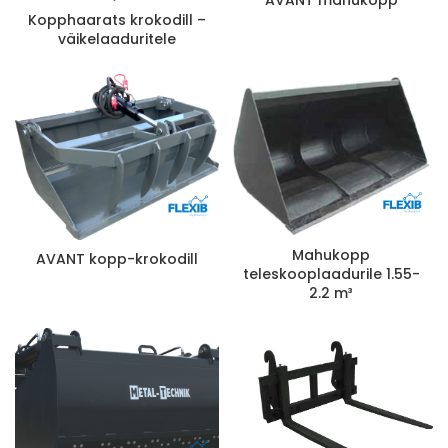
Kopphaarats krokodill –
väikelaaduritele
Mahukopp
AVANT kopp-krokodill
teleskooplaadurile 1.55-
2.2 m³