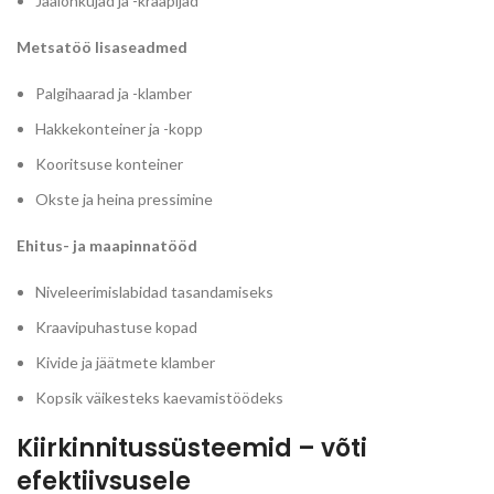
Jäälõhkujad ja -kraapijad
Metsatöö lisaseadmed
Palgihaarad ja -klamber
Hakkekonteiner ja -kopp
Kooritsuse konteiner
Okste ja heina pressimine
Ehitus- ja maapinnatööd
Niveleerimislabidad tasandamiseks
Kraavipuhastuse kopad
Kivide ja jäätmete klamber
Kopsik väikesteks kaevamistöödeks
Kiirkinnitussüsteemid – võti
efektiivsusele