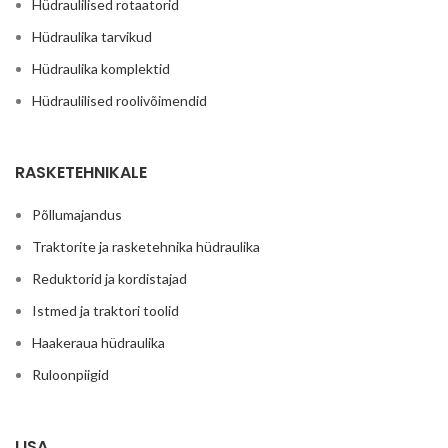
Hüdraulilised rotaatorid
Hüdraulika tarvikud
Hüdraulika komplektid
Hüdraulilised roolivõimendid
RASKETEHNIKALE
Põllumajandus
Traktorite ja rasketehnika hüdraulika
Reduktorid ja kordistajad
Istmed ja traktori toolid
Haakeraua hüdraulika
Ruloonpiigid
LISA