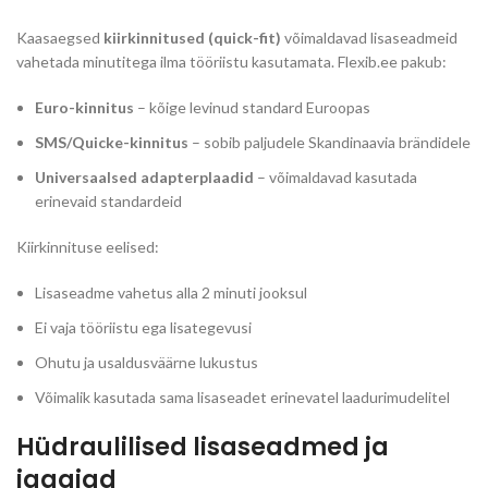
Kaasaegsed
kiirkinnitused (quick-fit)
võimaldavad lisaseadmeid
vahetada minutitega ilma tööriistu kasutamata. Flexib.ee pakub:
Euro-kinnitus
– kõige levinud standard Euroopas
SMS/Quicke-kinnitus
– sobib paljudele Skandinaavia brändidele
Universaalsed adapterplaadid
– võimaldavad kasutada
erinevaid standardeid
Kiirkinnituse eelised:
Lisaseadme vahetus alla 2 minuti jooksul
Ei vaja tööriistu ega lisategevusi
Ohutu ja usaldusväärne lukustus
Võimalik kasutada sama lisaseadet erinevatel laadurimudelitel
Hüdraulilised lisaseadmed ja
jagajad