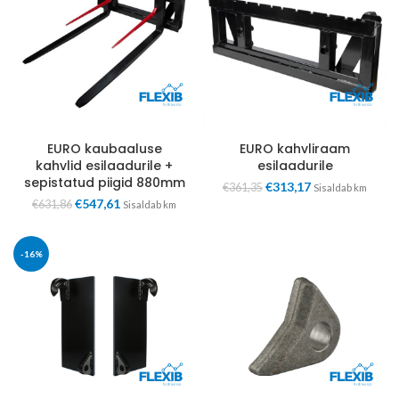
EURO kaubaaluse
EURO kahvliraam
kahvlid esilaadurile +
esilaadurile
sepistatud piigid 880mm
€
313,17
€
361,35
Sisaldab km
€
547,61
€
631,86
Sisaldab km
-16%