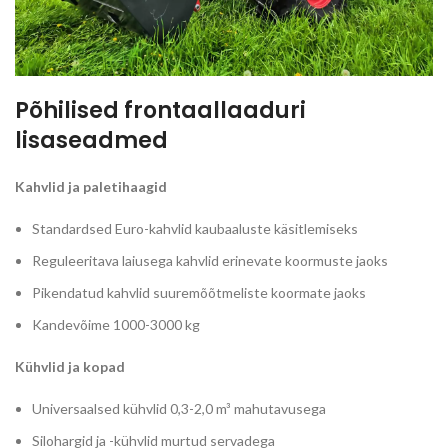
Põhilised frontaallaaduri
lisaseadmed
Kahvlid ja paletihaagid
Standardsed Euro-kahvlid kaubaaluste käsitlemiseks
Reguleeritava laiusega kahvlid erinevate koormuste jaoks
Pikendatud kahvlid suuremõõtmeliste koormate jaoks
Kandevõime 1000-3000 kg
Kühvlid ja kopad
Universaalsed kühvlid 0,3-2,0 m³ mahutavusega
Silohargid ja -kühvlid murtud servadega