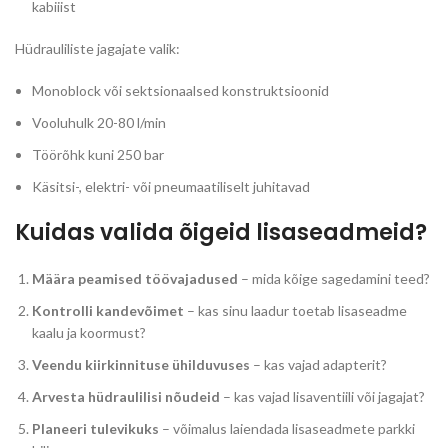
kabiiist
Hüdrauliliste jagajate valik:
Monoblock või sektsionaalsed konstruktsioonid
Vooluhulk 20-80 l/min
Töörõhk kuni 250 bar
Käsitsi-, elektri- või pneumaatiliselt juhitavad
Kuidas valida õigeid lisaseadmeid?
Määra peamised töövajadused
– mida kõige sagedamini teed?
Kontrolli kandevõimet
– kas sinu laadur toetab lisaseadme
kaalu ja koormust?
Veendu kiirkinnituse ühilduvuses
– kas vajad adapterit?
Arvesta hüdraulilisi nõudeid
– kas vajad lisaventiili või jagajat?
Planeeri tulevikuks
– võimalus laiendada lisaseadmete parkki