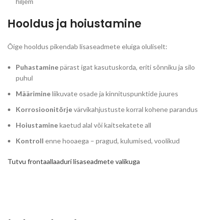
hiljem
Hooldus ja hoiustamine
Õige hooldus pikendab lisaseadmete eluiga oluliselt:
Puhastamine
pärast igat kasutuskorda, eriti sõnniku ja silo
puhul
Määrimine
liikuvate osade ja kinnituspunktide juures
Korrosioonitõrje
värvikahjustuste korral kohene parandus
Hoiustamine
kaetud alal või kaitsekatete all
Kontroll
enne hooaega – pragud, kulumised, voolikud
Tutvu frontaallaaduri lisaseadmete valikuga