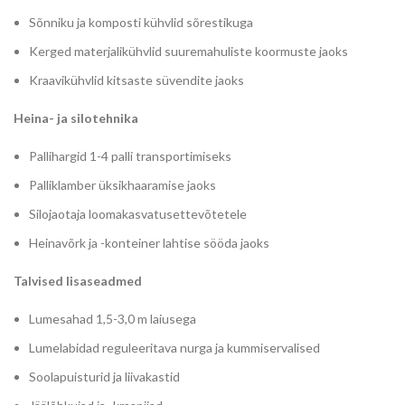
Sõnniku ja komposti kühvlid sõrestikuga
Kerged materjalikühvlid suuremahuliste koormuste jaoks
Kraavikühvlid kitsaste süvendite jaoks
Heina- ja silotehnika
Pallihargid 1-4 palli transportimiseks
Palliklamber üksikhaaramise jaoks
Silojaotaja loomakasvatusettevõtetele
Heinavõrk ja -konteiner lahtise sööda jaoks
Talvised lisaseadmed
Lumesahad 1,5-3,0 m laiusega
Lumelabidad reguleeritava nurga ja kummiservalised
Soolapuisturid ja liivakastid