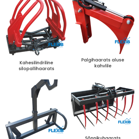
Palgihaarats aluse
Kahesilindriline
kahvlile
silopallihaarats
Sõnnikuhaarats