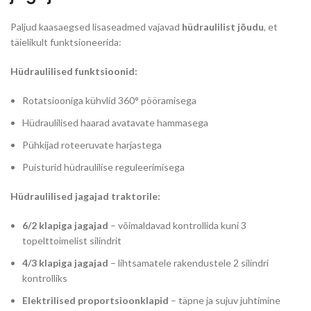
Paljud kaasaegsed lisaseadmed vajavad
hüdraulilist jõudu
, et
täielikult funktsioneerida:
Hüdraulilised funktsioonid:
Rotatsiooniga kühvlid 360° pööramisega
Hüdraulilised haarad avatavate hammasega
Pühkijad roteeruvate harjastega
Puisturid hüdraulilise reguleerimisega
Hüdraulilised jagajad traktorile:
6/2 klapiga jagajad
– võimaldavad kontrollida kuni 3
topelttoimelist silindrit
4/3 klapiga jagajad
– lihtsamatele rakendustele 2 silindri
kontrolliks
Elektrilised proportsioonklapid
– täpne ja sujuv juhtimine