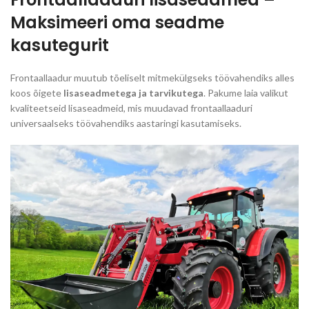
Maksimeeri oma seadme
kasutegurit
Frontaallaadur muutub tõeliselt mitmekülgseks töövahendiks alles
koos õigete
lisaseadmetega ja tarvikutega
. Pakume laia valikut
kvaliteetseid lisaseadmeid, mis muudavad frontaallaaduri
universaalseks töövahendiks aastaringi kasutamiseks.