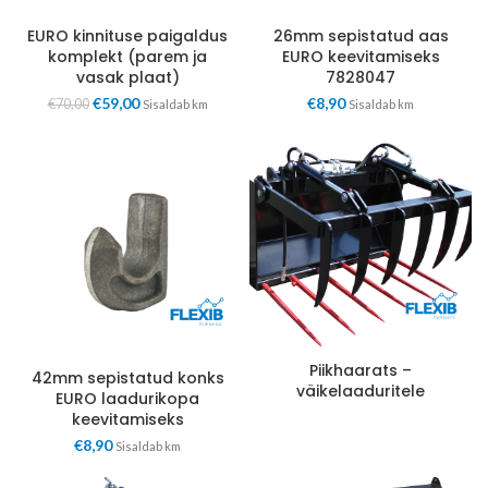
EURO kinnituse paigaldus
26mm sepistatud aas
komplekt (parem ja
EURO keevitamiseks
vasak plaat)
7828047
€
59,00
€
8,90
€
70,00
Sisaldab km
Sisaldab km
Piikhaarats –
42mm sepistatud konks
väikelaaduritele
EURO laadurikopa
keevitamiseks
€
8,90
Sisaldab km