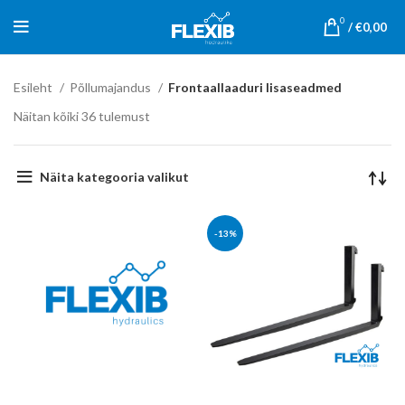
0
/
€
0,00
Esileht
Põllumajandus
Frontaallaaduri lisaseadmed
Näitan kõiki 36 tulemust
Näita kategooria valikut
-13%