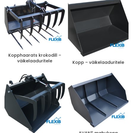
Kopphaarats krokodill –
väikelaaduritele
Kopp – väikelaaduritele
AVANT mahukopp