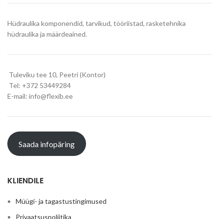
Hüdraulika komponendid, tarvikud, tööriistad, rasketehnika
hüdraulika ja määrdeained.
Tuleviku tee 10, Peetri (Kontor)
Tel: +372 53449284
E-mail: info@flexib.ee
Saada infopäring
KLIENDILE
Müügi- ja tagastustingimused
Privaatsuspoliitika