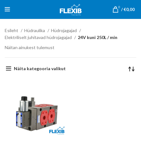
0
/
€
0,00
Esileht
Hüdraulika
Hüdrojagajad
Elektriliselt juhitavad hüdrojagajad
24V kuni 250L / min
Näitan ainukest tulemust
Näita kategooria valikut