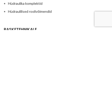
Hüdraulika komplektid
Hüdraulilised roolivõimendid
RASKETEHNIKALE
Põllumajandus
Traktorite ja rasketehnika hüdraulika
Reduktorid ja kordistajad
Istmed ja traktori toolid
Haakeraua hüdraulika
Ruloonpiigid
LISA
Hüdrojaamad