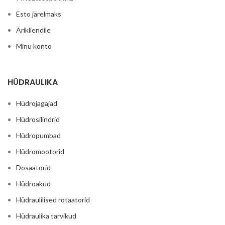
Esto järelmaks
Ärikliendile
Minu konto
HÜDRAULIKA
Hüdrojagajad
Hüdrosilindrid
Hüdropumbad
Hüdromootorid
Dosaatorid
Hüdroakud
Hüdraulilised rotaatorid
Hüdraulika tarvikud