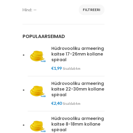
Hind:
—
FILTREERI
Minimaalne
Maksimaalne
hind
hind
POPULAARSEIMAD
Hüdrovooliku armeering
kaitse 17-26mm kollane
spiraal
€
1,99
Sisaldab km
Hüdrovooliku armeering
kaitse 22-30mm kollane
spiraal
€
2,40
Sisaldab km
Hüdrovooliku armeering
kaitse 8-18mm kollane
spiraal