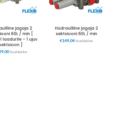
uliline jagaja 2
Hüdrauliline jagaja 2
iooni 60L / min [
sektsiooni 60L / min
 laadurile – 1 ujuv
€
149,04
Sisaldab km
sektsioon ]
29,00
Sisaldab km