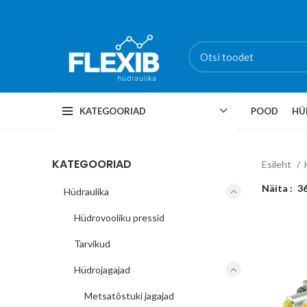
KATEGOORIAD
POOD
HÜ
KATEGOORIAD
Esileht
Näita
3
Hüdraulika
Hüdrovooliku pressid
Tarvikud
Hüdrojagajad
Metsatõstuki jagajad