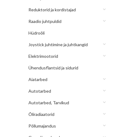
Reduktorid ja kordistajad
Raadio juhtpuldid
Hüdroõli
Joystick juhtimine ja juhtkangid
Elektrimootorid
Ühendusflantsid ja sidurid
Aiatarbed
Autotarbed
Autotarbed, Tarvikud
Õliradiaatorid
Põllumajandus