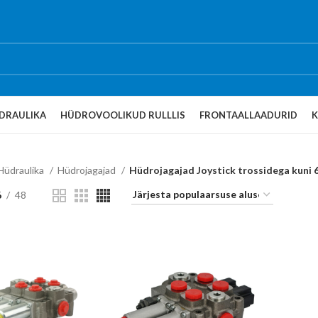
DRAULIKA
HÜDROVOOLIKUD RULLLIS
FRONTAALLAADURID
Hüdraulika
Hüdrojagajad
Hüdrojagajad Joystick trossidega kuni 6
6
48