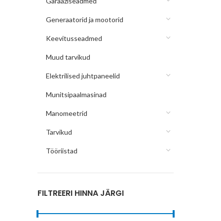
Garaažiseadmed
Generaatorid ja mootorid
Keevitusseadmed
Muud tarvikud
Elektrilised juhtpaneelid
Munitsipaalmasinad
Manomeetrid
Tarvikud
Tööriistad
FILTREERI HINNA JÄRGI