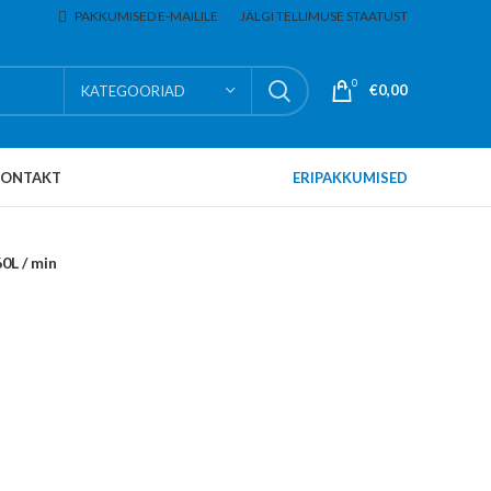
PAKKUMISED E-MAILILE
JÄLGI TELLIMUSE STAATUST
0
€
0,00
KATEGOORIAD
KONTAKT
ERIPAKKUMISED
0L / min