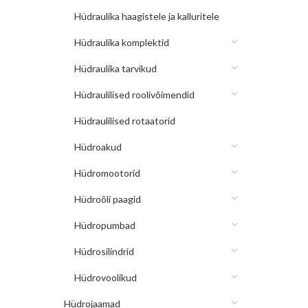
Hüdraulika haagistele ja kalluritele
Hüdraulika komplektid
Hüdraulika tarvikud
Hüdraulilised roolivõimendid
Hüdraulilised rotaatorid
Hüdroakud
Hüdromootorid
Hüdroõli paagid
Hüdropumbad
Hüdrosilindrid
Hüdrovoolikud
Hüdrojaamad