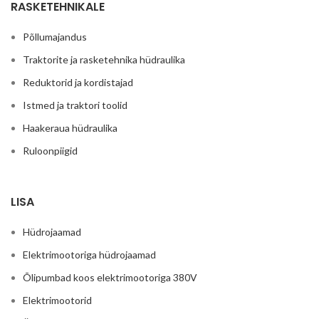
RASKETEHNIKALE
Põllumajandus
Traktorite ja rasketehnika hüdraulika
Reduktorid ja kordistajad
Istmed ja traktori toolid
Haakeraua hüdraulika
Ruloonpiigid
LISA
Hüdrojaamad
Elektrimootoriga hüdrojaamad
Õlipumbad koos elektrimootoriga 380V
Elektrimootorid