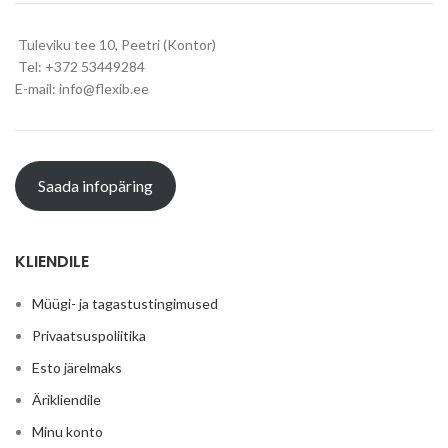
Tuleviku tee 10, Peetri (Kontor)
Tel: +372 53449284
E-mail: info@flexib.ee
Saada infopäring
KLIENDILE
Müügi- ja tagastustingimused
Privaatsuspoliitika
Esto järelmaks
Ärikliendile
Minu konto