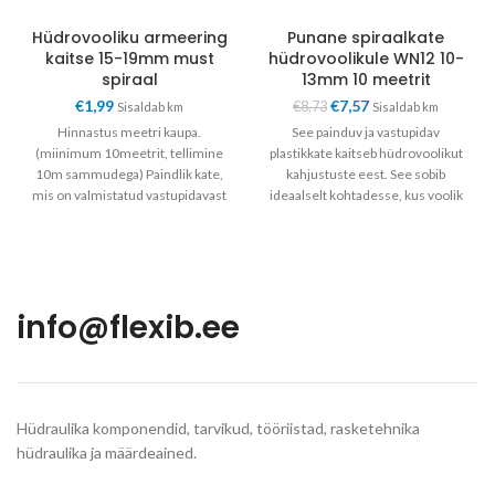
Hüdrovooliku armeering
Punane spiraalkate
kaitse 15-19mm must
hüdrovoolikule WN12 10-
spiraal
13mm 10 meetrit
€
1,99
€
7,57
€
8,73
Sisaldab km
Sisaldab km
Hinnastus meetri kaupa.
See painduv ja vastupidav
(miinimum 10meetrit, tellimine
plastikkate kaitseb hüdrovoolikut
10m sammudega) Paindlik kate,
kahjustuste eest. See sobib
mis on valmistatud vastupidavast
ideaalselt kohtadesse, kus voolik
materjalist, kaitseb
on hõõrdumise, lõikehaavade,
hüdraulikavoolikut kahjustuste
muljumise jms
eest. Ideaalne
info@flexib.ee
Hüdraulika komponendid, tarvikud, tööriistad, rasketehnika
hüdraulika ja määrdeained.