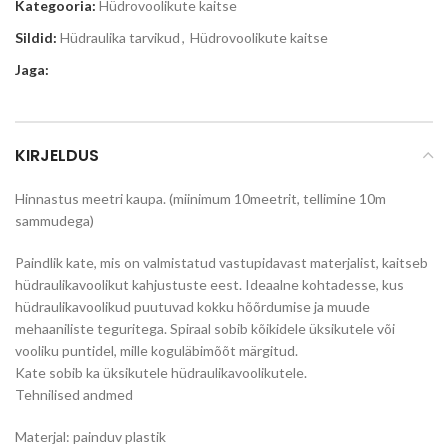
Kategooria:
Hüdrovoolikute kaitse
Sildid:
Hüdraulika tarvikud
,
Hüdrovoolikute kaitse
Jaga:
KIRJELDUS
Hinnastus meetri kaupa. (miinimum 10meetrit, tellimine 10m
sammudega)
Paindlik kate, mis on valmistatud vastupidavast materjalist, kaitseb
hüdraulikavoolikut kahjustuste eest. Ideaalne kohtadesse, kus
hüdraulikavoolikud puutuvad kokku hõõrdumise ja muude
mehaaniliste teguritega. Spiraal sobib kõikidele üksikutele või
vooliku puntidel, mille koguläbimõõt märgitud.
Kate sobib ka üksikutele hüdraulikavoolikutele.
Tehnilised andmed
Materjal: painduv plastik