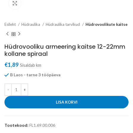
Click to enlarge
Esileht
Hüdraulika
Hüdraulika tarvikud
Hüdrovoolikute kaitse
Hüdrovooliku armeering kaitse 12-22mm
kollane spiraal
€
1,89
Sisaldab km
B Laos - tarne 3 tööpäeva
LISA KORVI
Tootekood:
FL1.69.00.006