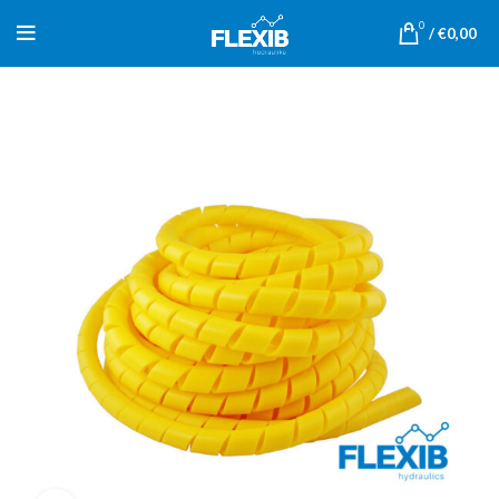
0
/
€
0,00