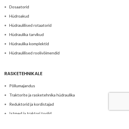
Dosaatorid
Hüdroakud
Hüdraulilised rotaatorid
Hüdraulika tarvikud
Hüdraulika komplektid
Hüdraulilised roolivõimendid
RASKETEHNIKALE
Põllumajandus
Traktorite ja rasketehnika hüdraulika
Reduktorid ja kordistajad
Istmed ja traktori toolid
Haakeraua hüdraulika