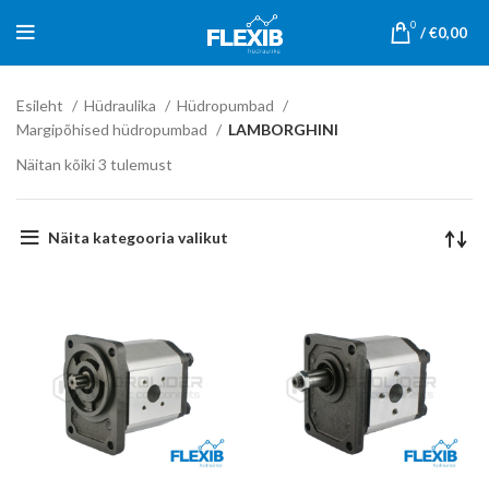
0
/
€
0,00
Esileht
Hüdraulika
Hüdropumbad
Margipõhised hüdropumbad
LAMBORGHINI
Näitan kõiki 3 tulemust
Näita kategooria valikut