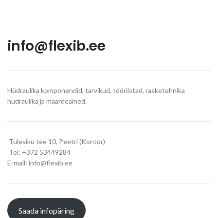
info@flexib.ee
Hüdraulika komponendid, tarvikud, tööriistad, rasketehnika
hüdraulika ja määrdeained.
Tuleviku tee 10, Peetri (Kontor)
Tel: +372 53449284
E-mail: info@flexib.ee
Saada infopäring