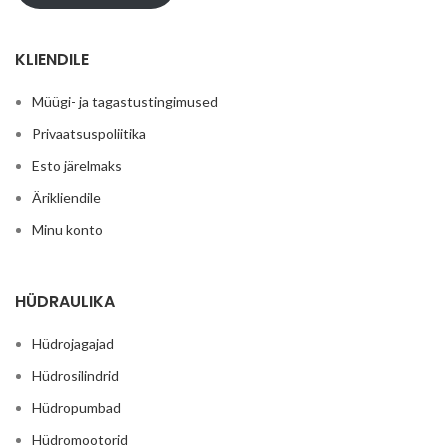
KLIENDILE
Müügi- ja tagastustingimused
Privaatsuspoliitika
Esto järelmaks
Ärikliendile
Minu konto
HÜDRAULIKA
Hüdrojagajad
Hüdrosilindrid
Hüdropumbad
Hüdromootorid