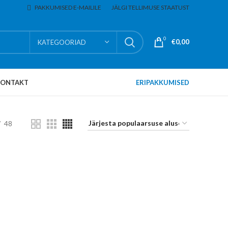
PAKKUMISED E-MAILILE
JÄLGI TELLIMUSE STAATUST
0
€
0,00
KATEGOORIAD
KONTAKT
ERIPAKKUMISED
48