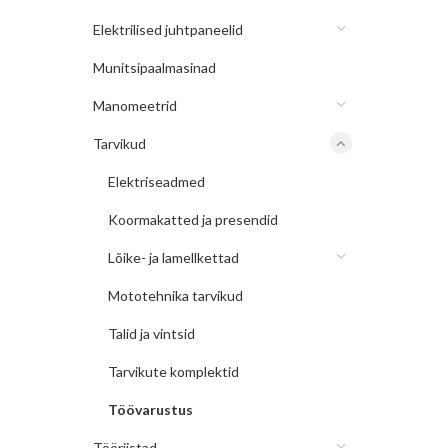
Elektrilised juhtpaneelid
Munitsipaalmasinad
Manomeetrid
Tarvikud
Elektriseadmed
Koormakatted ja presendid
Lõike- ja lamellkettad
Mototehnika tarvikud
Talid ja vintsid
Tarvikute komplektid
Töövarustus
Tööriistad