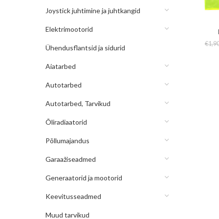
Joystick juhtimine ja juhtkangid
Elektrimootorid
€
1,9
Ühendusflantsid ja sidurid
Aiatarbed
Autotarbed
Autotarbed, Tarvikud
Õliradiaatorid
Põllumajandus
Garaažiseadmed
Generaatorid ja mootorid
Keevitusseadmed
Muud tarvikud