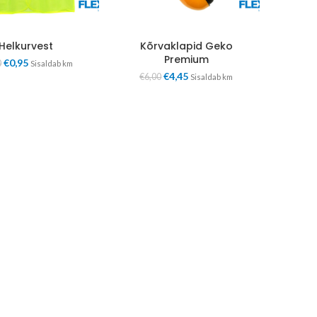
Helkurvest
Kõrvaklapid Geko
Premium
€
0,95
0
Sisaldab km
€
4,45
€
6,00
Sisaldab km