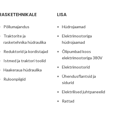
RASKETEHNIKALE
LISA
Põllumajandus
Hüdrojaamad
Traktorite ja
Elektrimootoriga
rasketehnika hüdraulika
hüdrojaamad
Reduktorid ja kordistajad
Õlipumbad koos
elektrimootoriga 380V
Istmed ja traktori toolid
Elektrimootorid
Haakeraua hüdraulika
Ühendusflantsid ja
Ruloonpiigid
sidurid
Elektrilised juhtpaneelid
Rattad