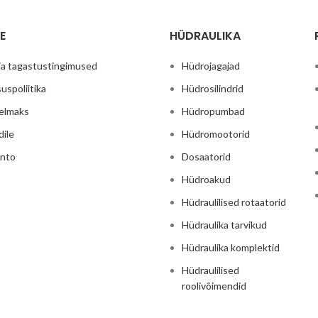
E
HÜDRAULIKA
ja tagastustingimused
Hüdrojagajad
uspoliitika
Hüdrosilindrid
relmaks
Hüdropumbad
dile
Hüdromootorid
onto
Dosaatorid
Hüdroakud
Hüdraulilised rotaatorid
Hüdraulika tarvikud
Hüdraulika komplektid
Hüdraulilised
roolivõimendid