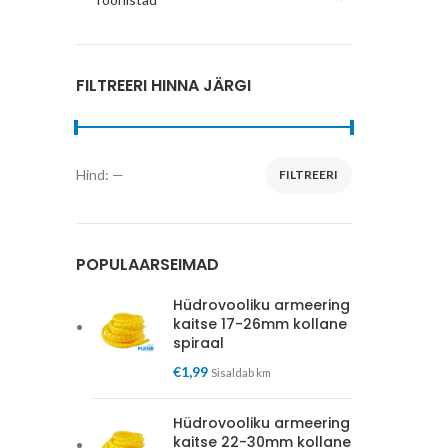
FILTREERI HINNA JÄRGI
Hind:
—
FILTREERI
Minimaalne
Maksimaalne
hind
hind
POPULAARSEIMAD
Hüdrovooliku armeering
kaitse 17-26mm kollane
spiraal
€
1,99
Sisaldab km
Hüdrovooliku armeering
kaitse 22-30mm kollane