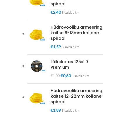
spiraal
€
2,40
Sisaldab km
Hüdrovooliku armeering
kaitse 8-18mm kollane
spiraal
€
1,59
Sisaldab km
Lõikeketas 125x1.0
Premium
€
0,60
€
1,00
Sisaldab km
Hüdrovooliku armeering
kaitse 12-22mm kollane
spiraal
€
1,89
Sisaldab km