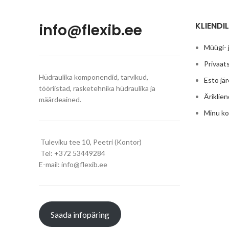
KLIENDIL
info@flexib.ee
Müügi- 
Privaats
Hüdraulika komponendid, tarvikud,
Esto jä
tööriistad, rasketehnika hüdraulika ja
Äriklien
määrdeained.
Minu k
Tuleviku tee 10, Peetri (Kontor)
Tel: +372 53449284
E-mail: info@flexib.ee
Saada infopäring