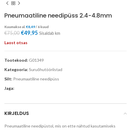
Pneumaatiline needipüss 2.4-4.8mm
Kuumakse al.
€
8,49
/ 6 kuud
€
49,95
€
75,00
Sisaldab km
Laost otsas
Tootekood:
G01349
Kategooria:
Suruõhutööriistad
Silt:
Pneumaatiline needipüss
Jaga:
KIRJELDUS
Pneumaatiline needipüstol, mis on ette nähtud kasutamiseks