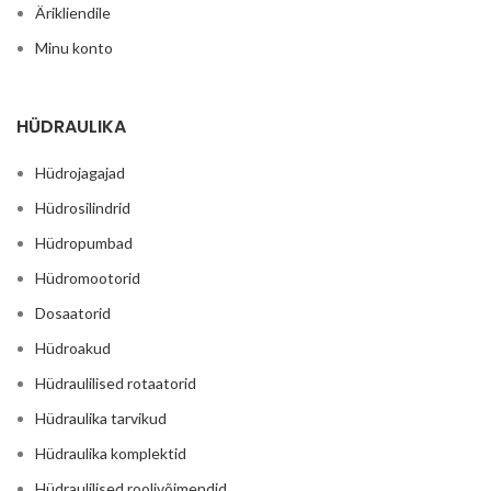
Ärikliendile
Minu konto
HÜDRAULIKA
Hüdrojagajad
Hüdrosilindrid
Hüdropumbad
Hüdromootorid
Dosaatorid
Hüdroakud
Hüdraulilised rotaatorid
Hüdraulika tarvikud
Hüdraulika komplektid
Hüdraulilised roolivõimendid