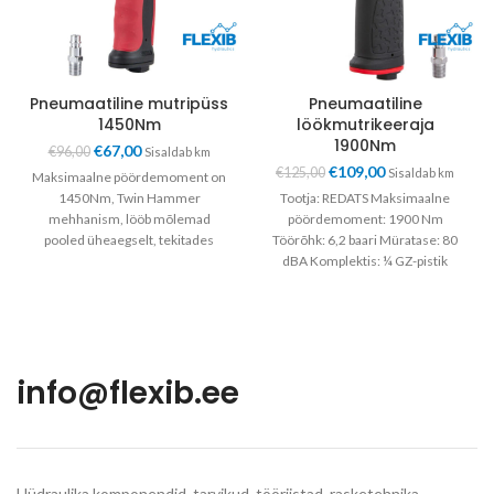
Pneumaatiline mutripüss
Pneumaatiline
1450Nm
löökmutrikeeraja
1900Nm
€
67,00
€
96,00
Sisaldab km
€
109,00
€
125,00
Sisaldab km
Maksimaalne pöördemoment on
1450Nm, Twin Hammer
Tootja: REDATS Maksimaalne
mehhanism, lööb mõlemad
pöördemoment: 1900 Nm
pooled üheaegselt, tekitades
Töörõhk: 6,2 baari Müratase: 80
rootori esimestel pööretel suure
dBA Komplektis: ¼ GZ-pistik
pöördemomendi. 3 pingutus
kiirühenduseks Õhukulu:
režiimi
keskmine 150 l
info@flexib.ee
Hüdraulika komponendid, tarvikud, tööriistad, rasketehnika