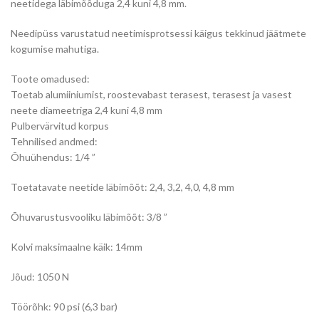
neetidega läbimõõduga 2,4 kuni 4,8 mm.
Needipüss varustatud neetimisprotsessi käigus tekkinud jäätmete
kogumise mahutiga.
Toote omadused:
Toetab alumiiniumist, roostevabast terasest, terasest ja vasest
neete diameetriga 2,4 kuni 4,8 mm
Pulbervärvitud korpus
Tehnilised andmed:
Õhuühendus: 1/4 ”
Toetatavate neetide läbimõõt: 2,4, 3,2, 4,0, 4,8 mm
Õhuvarustusvooliku läbimõõt: 3/8 ”
Kolvi maksimaalne käik: 14mm
Jõud: 1050 N
Töörõhk: 90 psi (6,3 bar)