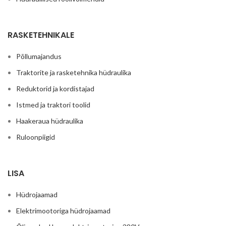
RASKETEHNIKALE
Põllumajandus
Traktorite ja rasketehnika hüdraulika
Reduktorid ja kordistajad
Istmed ja traktori toolid
Haakeraua hüdraulika
Ruloonpiigid
LISA
Hüdrojaamad
Elektrimootoriga hüdrojaamad