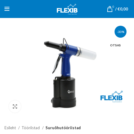
0
/
€
0,00
-33%
OTSAS
Click to enlarge
Esileht
Tööriistad
Suruõhutööriistad