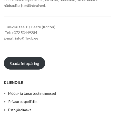
hüdraulika ja määrdeained.
Tuleviku tee 10, Peetri (Kontor)
Tel: +372 53449284
E-mail: info@flexib.ee
Saada infopäring
KLIENDILE
Müügi- ja tagastustingimused
Privaatsuspoliitika
Esto järelmaks