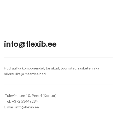
info@flexib.ee
Hüdraulika komponendid, tarvikud, tööriistad, rasketehnika
hüdraulika ja määrdeained.
Tuleviku tee 10, Peetri (Kontor)
Tel: +372 53449284
E-mail: info@flexib.ee