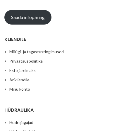
Saada infopäring
KLIENDILE
Müügi- ja tagastustingimused
Privaatsuspoliitika
Esto järelmaks
Ärikliendile
Minu konto
HÜDRAULIKA
Hüdrojagajad