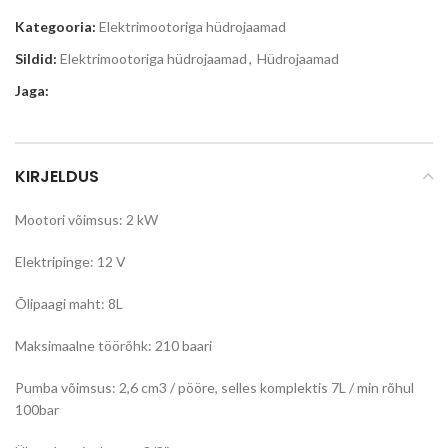
Kategooria:
Elektrimootoriga hüdrojaamad
Sildid:
Elektrimootoriga hüdrojaamad
,
Hüdrojaamad
Jaga:
KIRJELDUS
Mootori võimsus: 2 kW
Elektripinge: 12 V
Õlipaagi maht: 8L
Maksimaalne töörõhk: 210 baari
Pumba võimsus: 2,6 cm3 / pööre, selles komplektis 7L / min rõhul
100bar