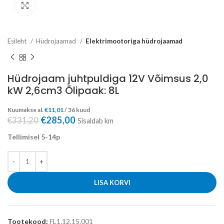
Click to enlarge
Esileht
Hüdrojaamad
Elektrimootoriga hüdrojaamad
Hüdrojaam juhtpuldiga 12V Võimsus 2,0
kW 2,6cm3 Õlipaak: 8L
Kuumakse al.
€
11,01
/ 36 kuud
€
285,00
€
331,20
Sisaldab km
Tellimisel 5-14p
LISA KORVI
Tootekood:
FL1.12.15.001