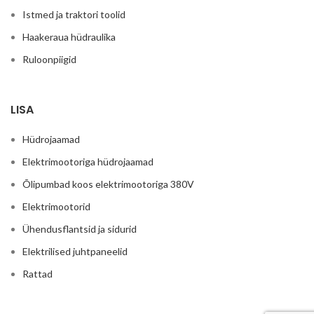
Istmed ja traktori toolid
Haakeraua hüdraulika
Ruloonpiigid
LISA
Hüdrojaamad
Elektrimootoriga hüdrojaamad
Õlipumbad koos elektrimootoriga 380V
Elektrimootorid
Ühendusflantsid ja sidurid
Elektrilised juhtpaneelid
Rattad