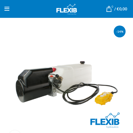
0
/
€
0,00
-14%