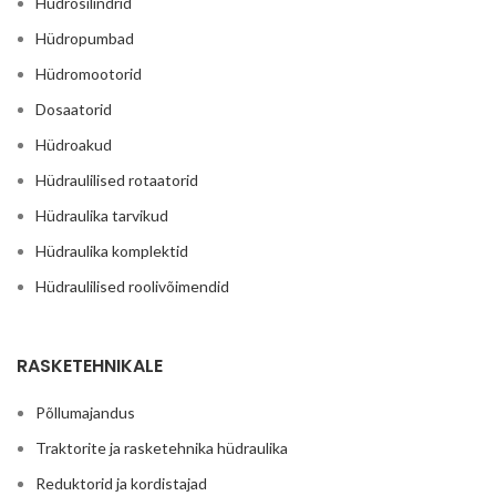
Hüdrosilindrid
Hüdropumbad
Hüdromootorid
Dosaatorid
Hüdroakud
Hüdraulilised rotaatorid
Hüdraulika tarvikud
Hüdraulika komplektid
Hüdraulilised roolivõimendid
RASKETEHNIKALE
Põllumajandus
Traktorite ja rasketehnika hüdraulika
Reduktorid ja kordistajad